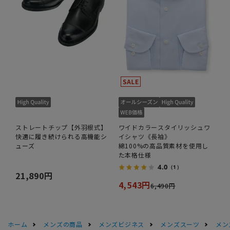
ストレートチップ【外羽根式】
ワイドカラースタイリッシュワ
快適に履き続けられる高機能シ
イシャツ《長袖》
ューズ
綿100%の高品質素材を使用し
た本格仕様
4.0
（1）
21,890円
4,543円
6,490円
ホーム
メンズの商品
メンズビジネス
メンズスーツ
メン