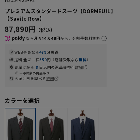
プレミアムスタンダードスーツ【DORMEUIL】
【Savile Row】
87,890円
なら
月々14,648円
から。分割手数料無料
WEB会員なら
439
pt獲得
送料 全国一律
550
円（店舗受取なら
無料
）
お届けから
8
日以内の返品交換可
詳細
一部対象外商品あり
お届け日を調べる
詳細
カラーを選択