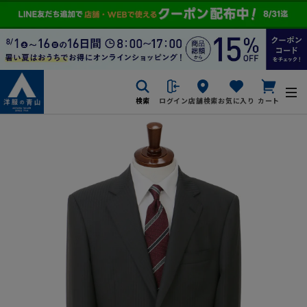
検索
ログイン
店舗検索
お気に入り
カート