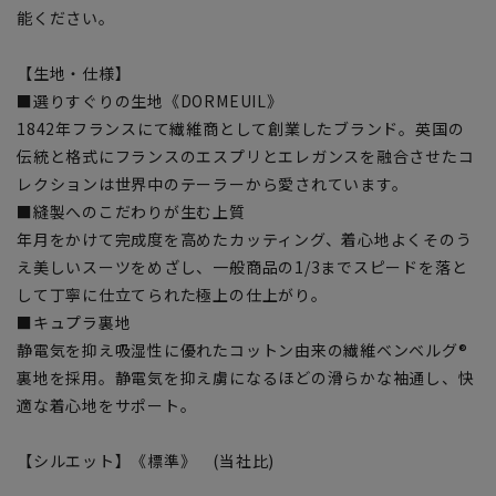
能ください。
【生地・仕様】
■選りすぐりの生地《DORMEUIL》
1842年フランスにて繊維商として創業したブランド。英国の
伝統と格式にフランスのエスプリとエレガンスを融合させたコ
レクションは世界中のテーラーから愛されています。
■縫製へのこだわりが生む上質
年月をかけて完成度を高めたカッティング、着心地よくそのう
え美しいスーツをめざし、一般商品の1/3までスピードを落と
して丁寧に仕立てられた極上の仕上がり。
■キュプラ裏地
静電気を抑え吸湿性に優れたコットン由来の繊維ベンベルグ®
裏地を採用。静電気を抑え虜になるほどの滑らかな袖通し、快
適な着心地をサポート。
【シルエット】《標準》 (当社比)