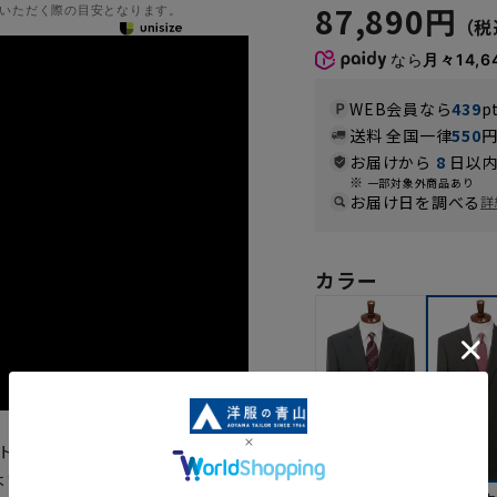
87,890円
いただく際の目安となります。
なら
月々14,6
WEB会員なら
439
p
送料 全国一律
550
お届けから
8
日以内
一部対象外商品あり
お届け日を調べる
詳
カラー
ート生地を使用したトップクラスの
よい光沢があり上質感とアクティ