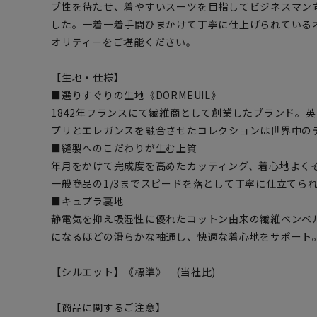
ブ性を待たせ、着やすいスーツを目指してビジネスマン
した。一着一着手間ひまかけて丁寧に仕上げられている
オリティーをご堪能ください。
【生地・仕様】
■選りすぐりの生地《DORMEUIL》
1842年フランスにて繊維商として創業したブランド。
プリとエレガンスを融合させたコレクションは世界中の
■縫製へのこだわりが生む上質
年月をかけて完成度を高めたカッティング、着心地よく
一般商品の1/3までスピードを落として丁寧に仕立てら
■キュプラ裏地
静電気を抑え吸湿性に優れたコットン由来の繊維ベンベ
になるほどの滑らかな袖通し、快適な着心地をサポート
【シルエット】《標準》 (当社比)
【商品に関するご注意】