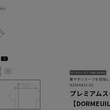
9cm
B7
AB8
BE3
BE4
BE5
BE6
BE7
BE8
着やすいスーツを目指し
H25S4423-62
プレミアムス
【DORMEUIL