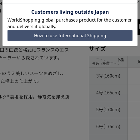
ブラック
ブラ
向けに開発された素材を採用しま
オーダーメイドスーツのようなク
サイズ
英国の伝統と格式にフランスのエス
テーラーから愛されています。
体型
号数（身長）
そのうえ美しいスーツをめざし、
3号(160cm)
れた極上の仕上がり。
4号(165cm)
ルグ®裏地を採用。静電気を抑え虜
。
5号(170cm)
6号(175cm)