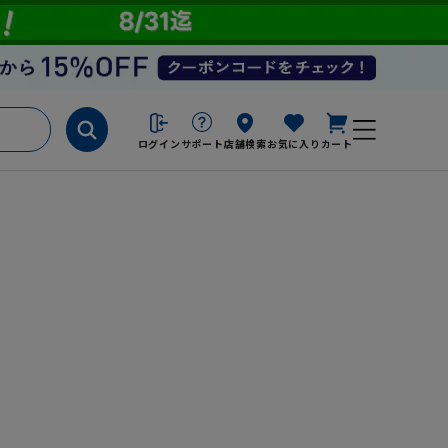
ログイン
サポート
店舗検索
お気に入り
カート