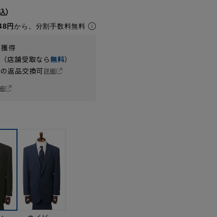
48円
から。分割手数料無料
t獲得
円（店舗受取なら
無料
）
の返品交換可
詳細
細