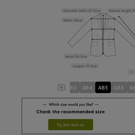
Shoulder width
47.5cm
Sleeve length
5
Width
56cm
Waist
50.5cm
Length
72.5cm
A4
A5
A6
A7
A8
AB3
AB4
AB5
AB6
A
Check the recommended size
Try this item on