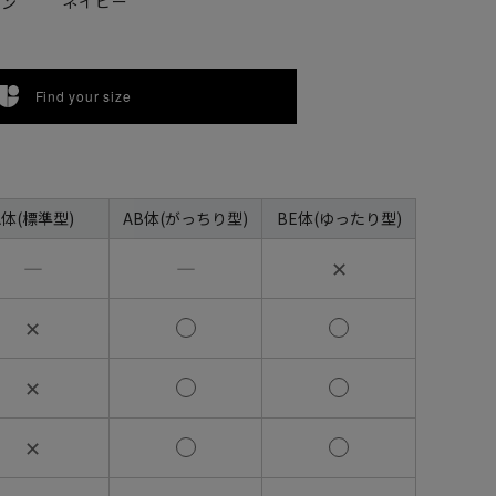
ネイビー
ウン
Find your size
A体(標準型)
AB体(がっちり型)
BE体(ゆったり型)
―
―
✕
✕
✕
✕