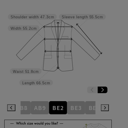
Shoulder width
47.3cm
Sleeve length
55.5cm
Width
55.2cm
Waist
51.8cm
Length
66.5cm
AB7
AB8
AB9
BE2
BE3
BE4
BE5