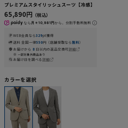
プレミアムスタイリッシュスーツ【冷感】
65,890円
なら
月々10,981円
から。分割手数料無料
WEB会員なら
329
pt獲得
送料 全国一律
550
円（店舗受取なら
無料
）
お届けから
8
日以内の返品交換可
詳細
一部対象外商品あり
お届け日を調べる
詳細
カラーを選択