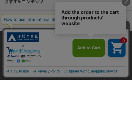
おすすめコンテンツ
ポリシー・企業情報
オーダースーツなら SHITATE
当サイトでは、快適な閲覧体験とコンテンツ改善のためにCookieを使用
しています。閲覧を続けることで、Cookieの使用に同意したものとみな
します。詳細については
プライバシーポリシー
をご確認ください。
OFFICIAL SNS
同意して閉じる
Copyright © AOYAMA TRADING Co.,Ltd. All Rights Reserved