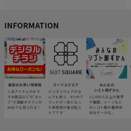
INFORMATION
最新のお買い得情報
スーツスクエア
みんなの
シゴト服ずかん
人気アイテムやおす
ビジネスウェアがな
すめ商品などの“おト
んでも揃う、4つのブ
12,000人以上の業界
ク“が満載のチラシが
ランドが一体となっ
や職種、シーンなど
Webでも見られる！
た新感覚の複合型ス
のシゴト服の着用傾
トアです
向をデータ化。