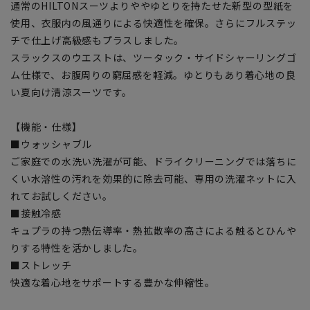
通常のHILTONスーツよりややゆとりを持たせた新型の型紙を
使用、衣服内の風通りによる快適性を確保。さらにフルステッ
チで仕上げ高級感もプラスしました。
スラックスのウエストは、ツータック・サイドシャーリングゴ
ム仕様で、お腹周りの窮屈感を軽減。ゆとりもあり着心地の良
い夏向け清涼スーツです。
【機能・仕様】
■ウォッシャブル
ご家庭での水洗い洗濯が可能、ドライクリーニングでは落ちに
くい水溶性の汚れを効果的に除去可能、専用の洗濯ネットに入
れてお試しください。
■接触冷感
キュプラの持つ熱伝導率・熱拡散率の高さによる触るとひんや
りする特性を活かしました。
■ストレッチ
快適な着心地をサポートする豊かな伸縮性。