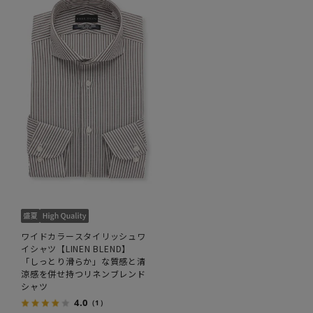
ワイドカラースタイリッシュワ
イシャツ【LINEN BLEND】
「しっとり滑らか」な質感と清
涼感を併せ持つリネンブレンド
シャツ
4.0
（1）