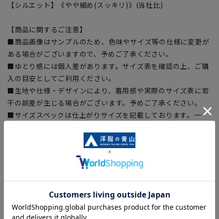
【シルエット】《やや細め(スッキリ)》(当社比)
【商品に関するご注意】
■商品画像はサンプルのため、色味やサイズ等の仕様に変更が
ある場合がございますので、予めご了承ください。
■ゆとり感には個人差があります。サイズ表を確認の上、ご購
入の目安としてご利用ください。
■生地や仕様・デザインにより、着用感や実際のサイズ表に若
干の誤差が生じる場合がございます。予めご了承ください。
■サイズスペックは仕上がりサイズを記載しております。一
部、商品現物におすすめサイズ(ヌードサイズ)を記載している
商品もございます。
■ブラウザやお使いのモニター環境、また撮影時の室内外の光
加減により、実際の商品と掲載画像の色味が異なる場合がござ
います。
■店舗や各モールサイトと商品在庫を共有しております関係
上、ご注文いただいたタイミングにより欠品が発生し、ご注文
を完了できない場合がございます。予めご了承ください。