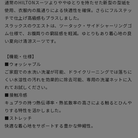
通常のHILTONスーツよりややゆとりを持たせた新型の型紙を
使用、衣服内の風通りによる快適性を確保。さらにフルステッ
チで仕上げ高級感もプラスしました。
スラックスのウエストは、ツータック・サイドシャーリングゴ
ム仕様で、お腹周りの窮屈感を軽減。ゆとりもあり着心地の良
い夏向け清涼スーツです。
【機能・仕様】
■ウォッシャブル
ご家庭での水洗い洗濯が可能、ドライクリーニングでは落ちに
くい水溶性の汚れを効果的に除去可能、専用の洗濯ネットに入
れてお試しください。
■接触冷感
キュプラの持つ熱伝導率・熱拡散率の高さによる触るとひんや
りする特性を活かしました。
■ストレッチ
快適な着心地をサポートする豊かな伸縮性。