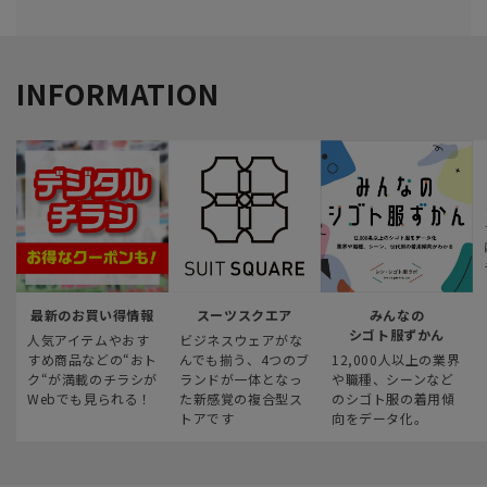
INFORMATION
最新のお買い得情報
スーツスクエア
みんなの
シゴト服ずかん
人気アイテムやおす
ビジネスウェアがな
すめ商品などの“おト
んでも揃う、4つのブ
12,000人以上の業界
ク“が満載のチラシが
ランドが一体となっ
や職種、シーンなど
Webでも見られる！
た新感覚の複合型ス
のシゴト服の着用傾
トアです
向をデータ化。