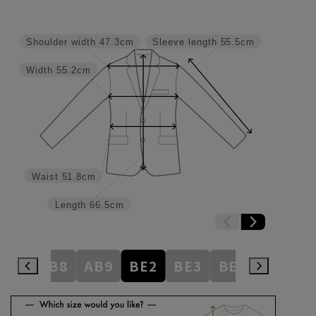
Shoulder width
47.3cm
Sleeve length
55.5cm
Width
55.2cm
Waist
51.8cm
Length
66.5cm
AB7
AB8
AB9
BE2
BE3
BE4
BE5