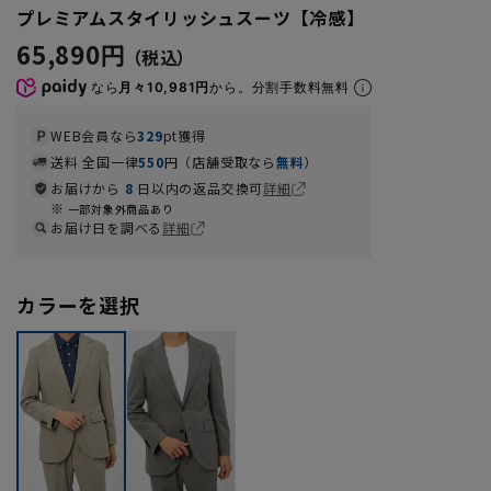
プレミアムスタイリッシュスーツ【冷感】
65,890円
なら
月々10,981円
から。分割手数料無料
WEB会員なら
329
pt獲得
送料 全国一律
550
円（店舗受取なら
無料
）
お届けから
8
日以内の返品交換可
詳細
一部対象外商品あり
お届け日を調べる
詳細
カラーを選択