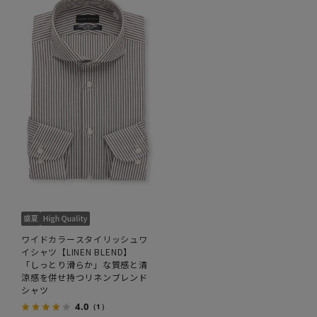
ワイドカラースタイリッシュワ
イシャツ【LINEN BLEND】
「しっとり滑らか」な質感と清
涼感を併せ持つリネンブレンド
シャツ
4.0
（1）