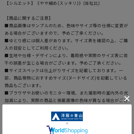
【シルエット】《やや細め(スッキリ)》(当社比)
【商品に関するご注意】
■商品画像はサンプルのため、色味やサイズ等の仕様に変更が
ある場合がございますので、予めご了承ください。
■ゆとり感には個人差があります。サイズ表を確認の上、ご購
入の目安としてご利用ください。
■生地や仕様・デザインにより、着用感や実際のサイズ表に若
干の誤差が生じる場合がございます。予めご了承ください。
■サイズスペックは仕上がりサイズを記載しております。一
部、商品現物におすすめサイズ(ヌードサイズ)を記載している
商品もございます。
■ブラウザやお使いのモニター環境、また撮影時の室内外の光
加減により、実際の商品と掲載画像の色味が異なる場合がござ
います。
■店舗や各モールサイトと商品在庫を共有しております関係
上、ご注文いただいたタイミングにより欠品が発生し、ご注文
を完了できない場合がございます。予めご了承ください。