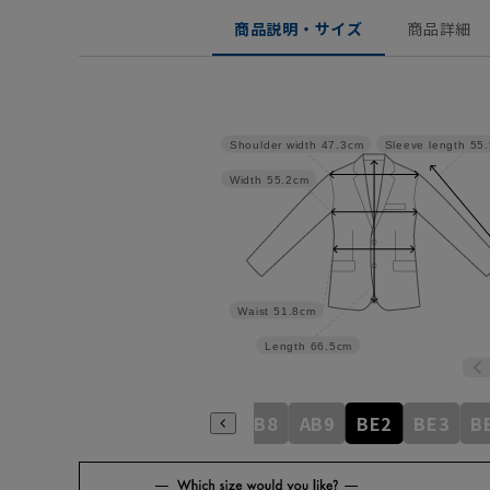
商品説明・サイズ
商品詳細
Shoulder width
47.3cm
Sleeve length
55
Width
55.2cm
Waist
51.8cm
Length
66.5cm
AB4
AB5
AB6
AB7
AB8
AB9
BE2
BE3
B