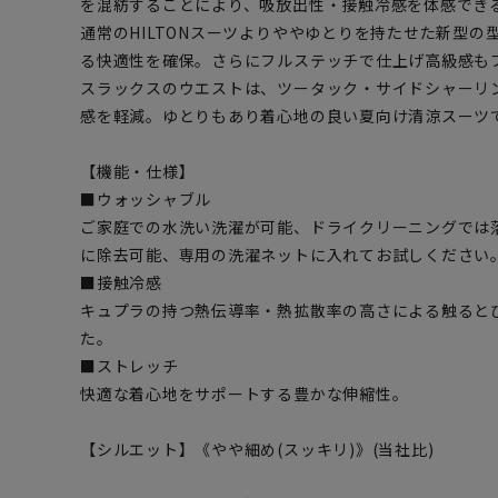
を混紡することにより、吸放出性・接触冷感を体感でき
通常のHILTONスーツよりややゆとりを持たせた新型
る快適性を確保。さらにフルステッチで仕上げ高級感も
スラックスのウエストは、ツータック・サイドシャーリ
感を軽減。ゆとりもあり着心地の良い夏向け清涼スーツ
【機能・仕様】
■ウォッシャブル
ご家庭での水洗い洗濯が可能、ドライクリーニングでは
に除去可能、専用の洗濯ネットに入れてお試しください
■接触冷感
キュプラの持つ熱伝導率・熱拡散率の高さによる触ると
た。
■ストレッチ
快適な着心地をサポートする豊かな伸縮性。
【シルエット】《やや細め(スッキリ)》(当社比)