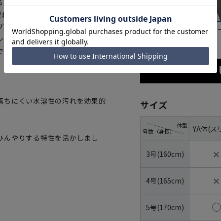
る夏向きの素材感に。
の型紙を使用、衣服内の風通りによ
プラスしました。
ベージュ
グレ
ングゴム仕様で、お腹周りの窮屈
です。
落ちにくい水溶性の汚れを効果的
サイズ
。
体型
YA体(ス
号数（身長）
ひんやりする特性を活かしまし
✕
3号(160cm)
✕
4号(165cm)
5号(170cm)