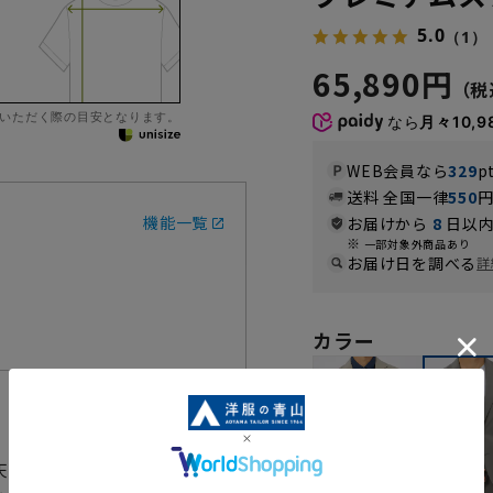
5.0
（1）
65,890円
いただく際の目安となります。
なら
月々10,9
WEB会員なら
329
p
送料 全国一律
550
機能一覧
お届けから
8
日以内
一部対象外商品あり
お届け日を調べる
詳
カラー
天然キュプラ素材『ベンベルグ®』