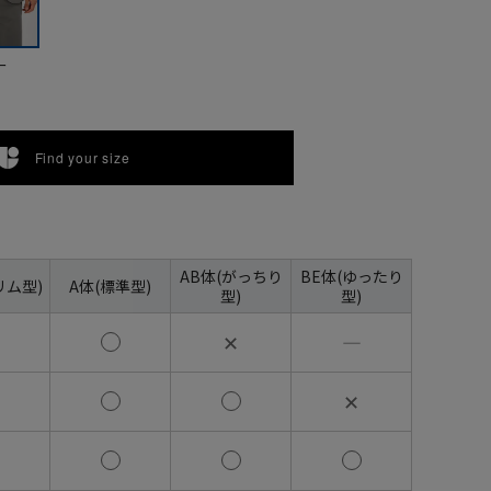
ー
Find your size
AB体(がっちり
BE体(ゆったり
リム型)
A体(標準型)
型)
型)
✕
―
✕