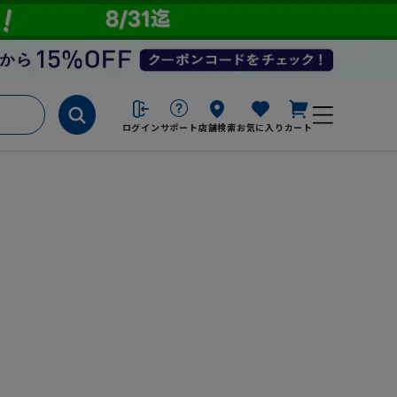
ログイン
サポート
店舗検索
お気に入り
カート