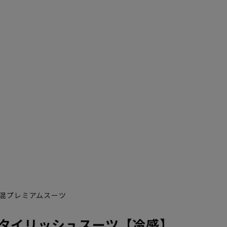
混プレミアムスーツ
YA5
YA6
YA7
AB10
YA8
YA9
YA10
A10
タイリッシュスーツ【冷感】