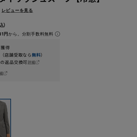
レビューを見る
81円
から。分割手数料無料
t獲得
円（店舗受取なら
無料
）
の返品交換可
詳細
細