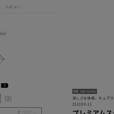
レビュー
.5cm
涼しさを体感、キュプラ
E4
BE5
BE6
BE7
BE8
BE9
BE10
YA2
YA4
151103-11
プレミアムス