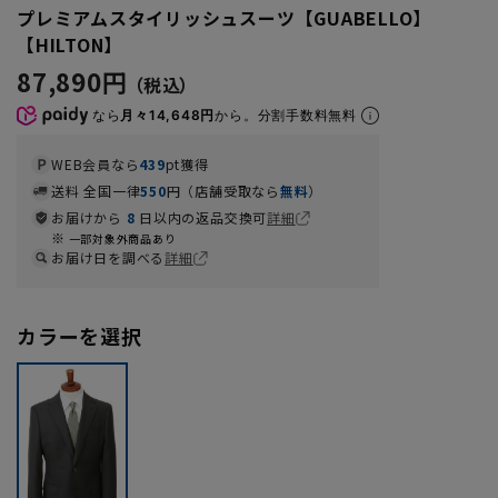
プレミアムスタイリッシュスーツ【GUABELLO】
【HILTON】
87,890円
なら
月々14,648円
から。分割手数料無料
WEB会員なら
439
pt獲得
送料 全国一律
550
円（店舗受取なら
無料
）
お届けから
8
日以内の返品交換可
詳細
一部対象外商品あり
お届け日を調べる
詳細
カラーを選択