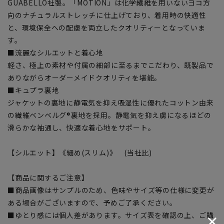
GUABELLO社製。「MOTION」は化学繊維を用いないヨコ方
向のナチュラルストレッチに仕上げており、着用時の快適性
と、環境保全への配慮を両立したクオリティーとなっていま
す。
■流麗なシルエットと着心地
軽さ、極上の素材や付属の細部に至るまでこだわり、既製品で
ありながらオーダーメイドクオリティを堪能。
■キュプラ裏地
ジャケットの裏地に静電気を抑え吸湿性に優れたコットン由来
の繊維ベンベルグ®裏地を採用。静電気を抑え虜になるほどの
滑らかな袖通し、快適な着心地をサポート。
【シルエット】《細め(スリム)》 (当社比)
【商品に関するご注意】
■商品画像はサンプルのため、色味やサイズ等の仕様に変更が
ある場合がございますので、予めご了承ください。
■ゆとり感には個人差があります。サイズ表を確認の上、ご購