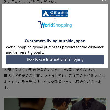
入の目安としてご利用ください。
■生地や仕様・デザインにより、着用感や実際のサイズ表に若
干の誤差が生じる場合がございます。予めご了承ください。
■サイズスペックは仕上がりサイズを記載しております。一
部、商品現物におすすめサイズ(ヌードサイズ)を記載している
商品もございます。
■ブラウザやお使いのモニター環境、また撮影時の室内外の光
加減により、実際の商品と掲載画像の色味が異なる場合がござ
います。
■店舗や各モールサイトと商品在庫を共有しております関係
上、ご注文いただいたタイミングにより欠品が発生し、ご注文
を完了できない場合がございます。予めご了承ください。
■お急ぎ発送のご注文につきましても、ご注文のタイミングに
よってはお急ぎ発送サービスを選択できない場合がございま
す。