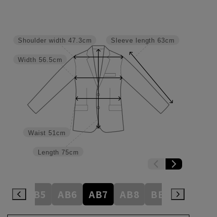
Shoulder width
47.3cm
Sleeve length
63cm
Width
56.5cm
Waist
51cm
Length
75cm
AB4
AB5
AB6
AB7
AB8
BE3
BE4