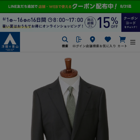
検索
ログイン
店舗検索
お気に入り
カート