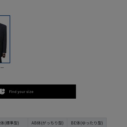
ビー
Find your size
A体(標準型)
AB体(がっちり型)
BE体(ゆったり型)