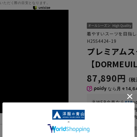
いただく際の目安となります。
着やすいスーツを目指し
H25S4424-19
プレミアムス
【DORMEUIL
87,890円
なら
月々14,6
WEB会員なら
439
p
送料 全国一律
550
お届けから
8
日以内
一部対象外商品あり
お届け日を調べる
詳
機能一覧