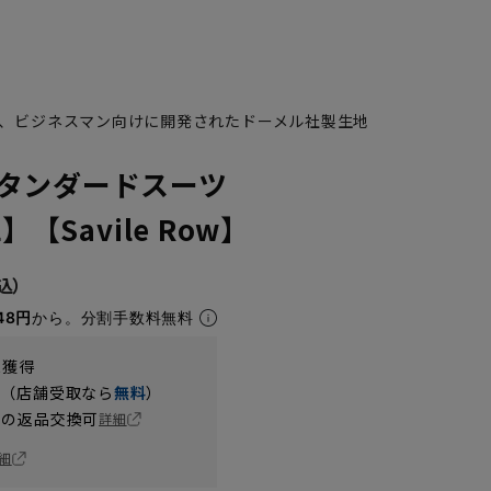
、ビジネスマン向けに開発されたドーメル社製生地
タンダードスーツ
】【Savile Row】
48円
から。分割手数料無料
t獲得
円（店舗受取なら
無料
）
の返品交換可
詳細
細