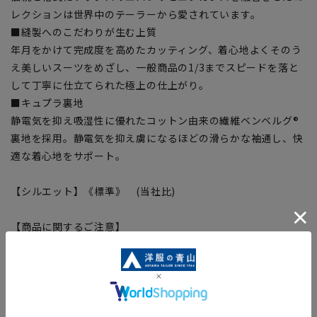
レクションは世界中のテーラーから愛されています。
■縫製へのこだわりが生む上質
年月をかけて完成度を高めたカッティング、着心地よくそのう
え美しいスーツをめざし、一般商品の1/3までスピードを落と
して丁寧に仕立てられた極上の仕上がり。
■キュプラ裏地
静電気を抑え吸湿性に優れたコットン由来の繊維ベンベルグ®
裏地を採用。静電気を抑え虜になるほどの滑らかな袖通し、快
適な着心地をサポート。
【シルエット】《標準》 (当社比)
【商品に関するご注意】
■商品画像はサンプルのため、色味やサイズ等の仕様に変更が
ある場合がございますので、予めご了承ください。
■ゆとり感には個人差があります。サイズ表を確認の上、ご購
入の目安としてご利用ください。
■生地や仕様・デザインにより、着用感や実際のサイズ表に若