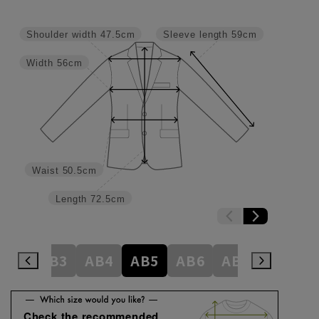
Shoulder width
47.5cm
Sleeve length
59cm
Width
56cm
Waist
50.5cm
Length
72.5cm
A8
AB3
AB4
AB5
AB6
AB7
AB8
Check the recommended