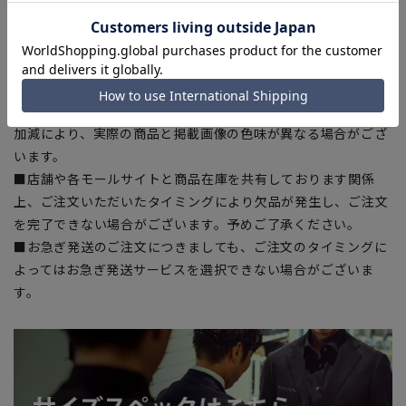
干の誤差が生じる場合がございます。予めご了承ください。
■サイズスペックは仕上がりサイズを記載しております。一
部、商品現物におすすめサイズ(ヌードサイズ)を記載している
商品もございます。
■ブラウザやお使いのモニター環境、また撮影時の室内外の光
加減により、実際の商品と掲載画像の色味が異なる場合がござ
います。
■店舗や各モールサイトと商品在庫を共有しております関係
上、ご注文いただいたタイミングにより欠品が発生し、ご注文
を完了できない場合がございます。予めご了承ください。
■お急ぎ発送のご注文につきましても、ご注文のタイミングに
よってはお急ぎ発送サービスを選択できない場合がございま
す。