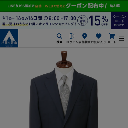
検索
ログイン
店舗検索
お気に入り
カート