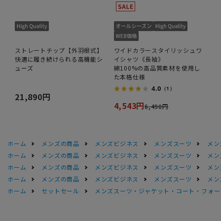
ストレートチップ【外羽根式】
ワイドカラースタイリッシュワ
快適に履き続けられる高機能シ
イシャツ《長袖》
ューズ
綿100%の高品質素材を使用し
た本格仕様
4.0
（1）
21,890円
4,543円
6,490円
ホーム
メンズの商品
メンズビジネス
メンズスーツ
メン
ホーム
メンズの商品
メンズビジネス
メンズスーツ
メン
ホーム
メンズの商品
メンズビジネス
メンズスーツ
メン
ホーム
メンズの商品
メンズビジネス
メンズスーツ
メン
ホーム
セットセール
メンズスーツ・ジャケット・コート・フォーマル