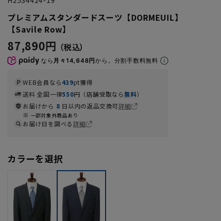
プレミアムスタンダードスーツ【DORMEUIL】
【Savile Row】
87,890円
なら
月々14,648円
から。分割手数料無料
WEB会員なら
439
pt獲得
送料 全国一律
550
円（店舗受取なら
無料
）
お届けから
8
日以内の返品交換可
詳細
一部対象外商品あり
お届け日を調べる
詳細
カラーを選択