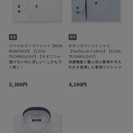
ワイドカラーワイシャツ【NON
ボタンダウンワイシャツ
IRONTECH】【COOL
【Technical Cotton】【COOL
TECHNOLOGY】【＃すごシャ
TECHNOLOGY】
ツ】
透けないのに涼しい！しかもす
快適機能と着心地と簡単お手入
ぐ乾く！
れをを実現した夏用ワイシャツ
5,390円
4,290円