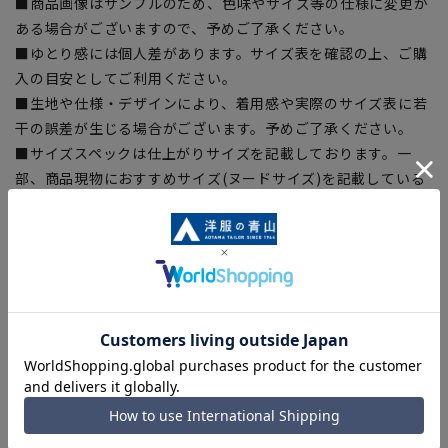
■商品画像はサンプルのため、色味やサイズ等の仕様に変更が
ある場合がございますので、予めご了承ください。
■ゆとり感には個人差があります。サイズ表を確認の上、ご購
入の目安としてご利用ください。
■生地や仕様・デザインにより、着用感や実際のサイズ表に若
干の誤差が生じる場合がございます。予めご了承ください。
■サイズスペックは仕上がりサイズを記載しております。一
部、商品現物におすすめサイズ(ヌードサイズ)を記載している
商品もございます。
■ブラウザやお使いのモニター環境、また撮影時の室内外の光
加減により、実際の商品と掲載画像の色味が異なる場合がござ
います。
■店舗や各モールサイトと商品在庫を共有しております関係
上、ご注文いただいたタイミングにより欠品が発生し、ご注文
を完了できない場合がございます。予めご了承ください。
■お急ぎ発送のご注文につきましても、ご注文のタイミングに
よってはお急ぎ発送サービスを選択できない場合がございま
す。