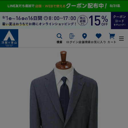
検索
ログイン
店舗検索
お気に入り
カート