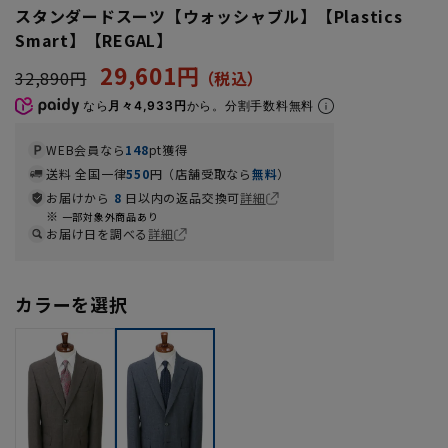
スタンダードスーツ【ウォッシャブル】【Plastics
Smart】【REGAL】
29,601円
32,890円
なら
月々4,933円
から。分割手数料無料
WEB会員なら
148
pt獲得
送料 全国一律
550
円（店舗受取なら
無料
）
お届けから
8
日以内の返品交換可
詳細
一部対象外商品あり
お届け日を調べる
詳細
カラーを選択