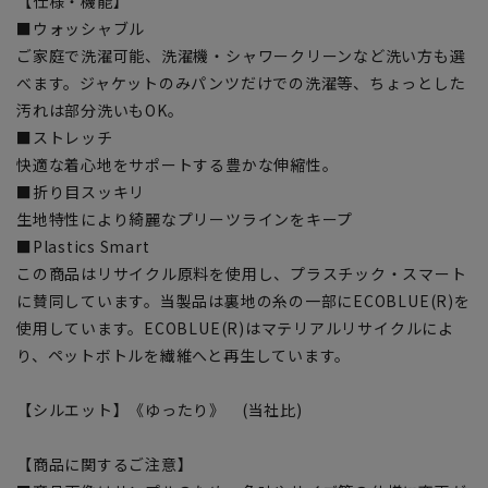
【仕様・機能】
■ウォッシャブル
ご家庭で洗濯可能、洗濯機・シャワークリーンなど洗い方も選
べます。ジャケットのみパンツだけでの洗濯等、ちょっとした
汚れは部分洗いもOK。
■ストレッチ
快適な着心地をサポートする豊かな伸縮性。
■折り目スッキリ
生地特性により綺麗なプリーツラインをキープ
■Plastics Smart
この商品はリサイクル原料を使用し、プラスチック・スマート
に賛同しています。当製品は裏地の糸の一部にECOBLUE(R)を
使用しています。ECOBLUE(R)はマテリアルリサイクルによ
り、ペットボトルを繊維へと再生しています。
【シルエット】《ゆったり》 (当社比)
【商品に関するご注意】