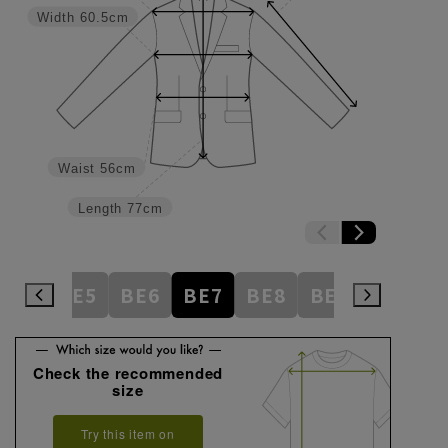
Width
60.5cm
Waist
56cm
Length
77cm
BE4
BE5
BE6
BE7
BE8
BE9
BE10
Check the recommended
size
Try this item on