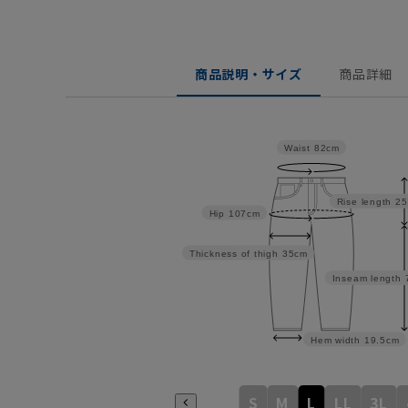
商品説明・サイズ
商品詳細
Waist
82cm
Rise length
25
Hip
107cm
Thickness of thigh
35cm
Inseam length
Hem width
19.5cm
S
M
L
LL
3L