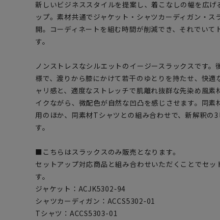
新しいビジネススタイルを提案し、着こなしの幅を広げ
ップ。素材共通でジャケット・シャツカーディガン・スラ
開。コーディネートを組む時間が削減でき、それでいて
す。
ノンストレスなシルエットのイージースラックスです。
様で、渡りから膝にかけて若干のゆとりを持たせ、快適
ャリ感と、適度なストレッチで肌離れ抜群な先染め風素
イクながら、微配色が自然な凹凸を感じさせます。同素
用のほか、同素材Tシャツとの組み合わせで、新解釈の
す。
■こちらはスラックスのみ販売となります。
セットアップ対応商品と組み合わせいただくことでセッ
す。
ジャケット：ACJK5302-94
シャツカーディガン：ACCS5302-01
Tシャツ：ACCS5303-01