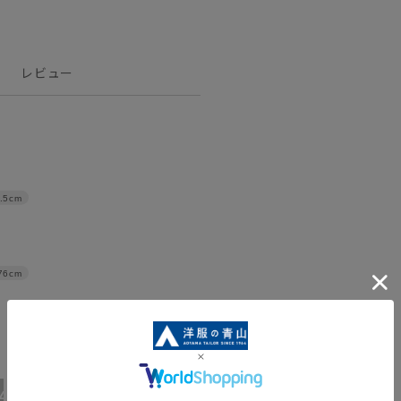
レビュー
.5cm
76cm
4L