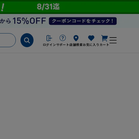
ログイン
サポート
店舗検索
お気に入り
カート