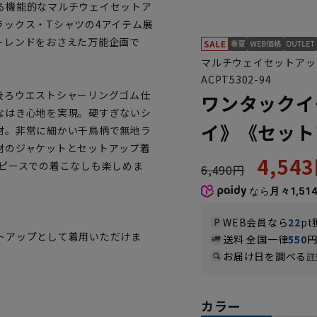
る機能的なマルチウェイセットア
ックス・Tシャツの4アイテム展
トレンドをおさえた万能企画で
マルチウェイセットアッ
ACPT5302-94
後ろウエストシャーリングゴム仕
ワンタックイ
なはき心地を実現。硬すぎないシ
イ》《セット
材。非常に細かい千鳥柄で無地ラ
材のジャケットとセットアップ着
4,54
3ピースでの着こなしも楽しめま
6,490円
なら
月々1,51
WEB会員なら
22
pt
トアップとして着用いただけま
送料 全国一律
550
お届け日を調べる
詳
カラー