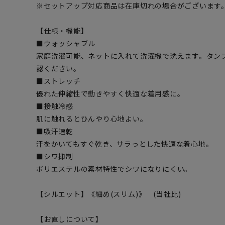
※セットアップ対応商品は在庫切れの場合がございます
【仕様・機能】
■ウォッシャブル
家庭洗濯可能、ネットに入れて洗濯機で洗えます。タン
認ください。
■ストレッチ
優れた伸縮性で動きやすく快適な着用感に。
■接触冷感
肌に触れるとひんやり心地よい。
■吸汗速乾
汗をかいてもすぐ乾き、サラっとした快適な着心地。
■シワ抑制
ポリエステルの素材特性でシワになりにくい。
【シルエット】《細め(スリム)》 (当社比)
【お直しについて】