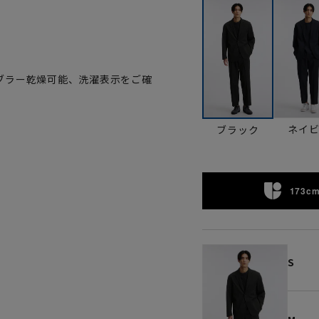
。
ブラー乾燥可能、洗濯表示をご確
ネイ
ブラック
173cm
S