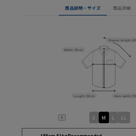
商品説明・サイズ
商品詳細
Sleeve length
4
Width
59cm
Length
58cm
Hem width
5
S
M
L
LL
158cm 51kgRecommended