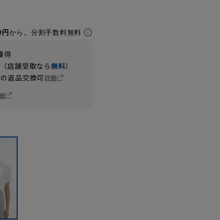
0円
から。分割手数料無料
獲得
円（店舗受取なら
無料
）
の返品交換可
詳細
細