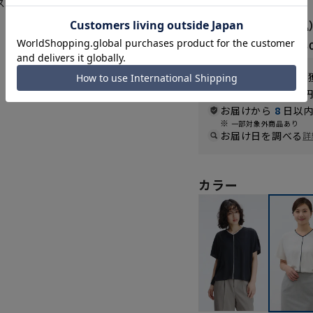
ススメの1着です。
4,290円
なら
月々1,43
WEB会員なら
21
pt
送料 全国一律
550
お届けから
8
日以内
一部対象外商品あり
お届け日を調べる
詳
カラー