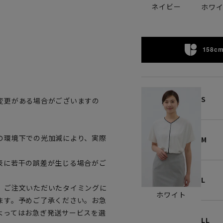
ネイビー
ホワ
158cm
S
変更がある場合がございますの
。
の環境下での光加減により、実際
M
表に若干の誤差が生じる場合がご
L
、ご注文いただいたタイミングに
ホワイト
ます。予めご了承ください。お急
よってはお急ぎ発送サービスを選
LL