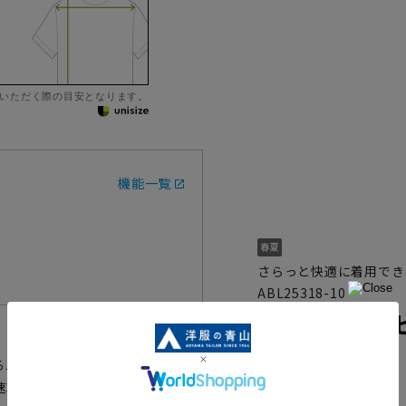
いただく際の目安となります。
機能一覧
さらっと快適に着用でき
ABL25318-10
Vネックパイ
【接触冷感】
る二の腕をカバーできるよう長め
、速乾と多機能の軽いジョーゼット
4.0
（1）