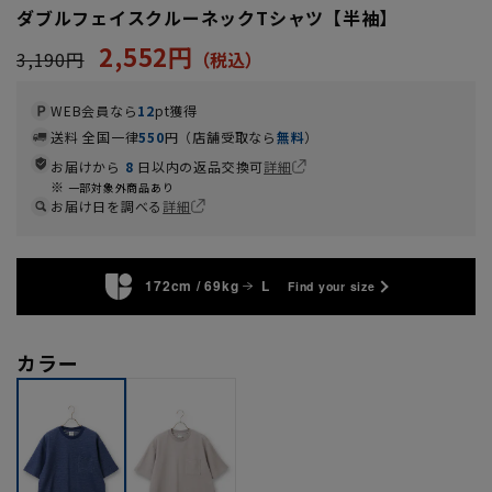
ダブルフェイスクルーネックTシャツ【半袖】
2,552円
3,190円
WEB会員なら
12
pt獲得
送料 全国一律
550
円（店舗受取なら
無料
）
お届けから
8
日以内の返品交換可
詳細
一部対象外商品あり
お届け日を調べる
詳細
172cm / 69kg
L
Find your size
カラー