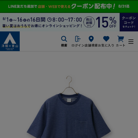
検索
ログイン
店舗検索
お気に入り
カート