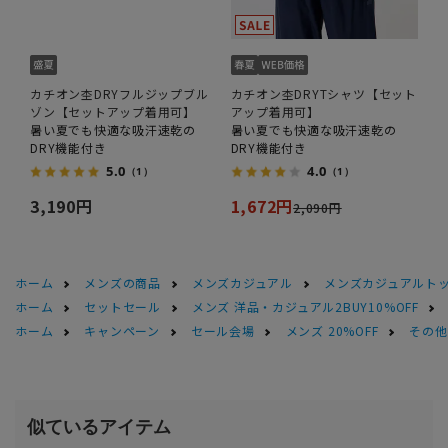
カチオン杢DRYフルジップブル
カチオン杢DRYTシャツ【セット
ゾン【セットアップ着用可】
アップ着用可】
暑い夏でも快適な吸汗速乾の
暑い夏でも快適な吸汗速乾の
DRY機能付き
DRY機能付き
5.0
4.0
（1）
（1）
3,190円
1,672円
2,090円
ホーム
メンズの商品
メンズカジュアル
メンズカジュアルト
ホーム
セットセール
メンズ 洋品・カジュアル2BUY10%OFF
ホーム
キャンペーン
セール会場
メンズ 20%OFF
その他S