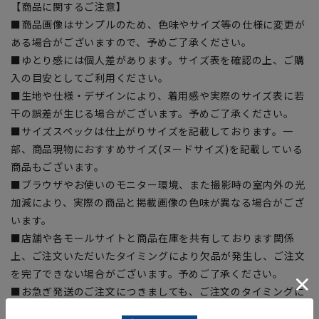
【商品に関するご注意】
■商品画像はサンプルのため、色味やサイズ等の仕様に変更が
ある場合がございますので、予めご了承ください。
■ゆとり感には個人差があります。サイズ表を確認の上、ご購
入の目安としてご利用ください。
■生地や仕様・デザインにより、着用感や実際のサイズ表に若
干の誤差が生じる場合がございます。予めご了承ください。
■サイズスペックは仕上がりサイズを記載しております。一
部、商品現物におすすめサイズ(ヌードサイズ)を記載している
商品もございます。
■ブラウザやお使いのモニター環境、また撮影時の室内外の光
加減により、実際の商品と掲載画像の色味が異なる場合がござ
います。
■店舗や各モールサイトと商品在庫を共有しております関係
上、ご注文いただいたタイミングにより欠品が発生し、ご注文
を完了できない場合がございます。予めご了承ください。
■お急ぎ発送のご注文につきましても、ご注文のタイミングに
よってはお急ぎ発送サービスを選択できない場合がございま