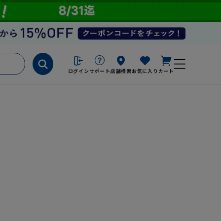
ログイン
サポート
店舗検索
お気に入り
カート