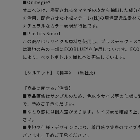
■Onibegie®
オニベジは、廃棄されるタマネギの皮から抽出した成分
を活用、配合させた小松マテーレ(株)の環境配慮型素材
ナチュラルなカラー表現が特長です。
■Plastics Smart
この商品はリサイクル原料を使用し、プラスチック・ス
は裏地の糸の一部にECOBLUE®を使用しています。EC
により、ペットボトルを繊維へと再生しています。
【シルエット】《標準》 (当社比)
【商品に関するご注意】
■商品画像はサンプルのため、色味やサイズ等の仕様に
で、予めご了承ください。
■ゆとり感には個人差があります。サイズ表を確認の上
さい。
■生地や仕様・デザインにより、着用感や実際のサイズ
ざいます。予めご了承ください。