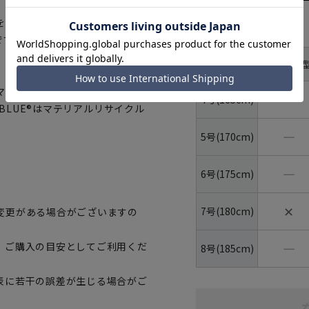
をベースに様々な植物の天然成分
サイズ
です。化学染料では表現出来ない
体
A体(標準型
型
号数（身
長）
マートに賛同しています。当製品
―
4号(165cm)
OBLUE®はマテリアルリサイクル
―
5号(170cm)
―
6号(175cm)
✕
7号(180cm)
変更がある場合がございますの
―
、ご購入の目安としてご利用くだ
8号(185cm)
表に若干の誤差が生じる場合がご