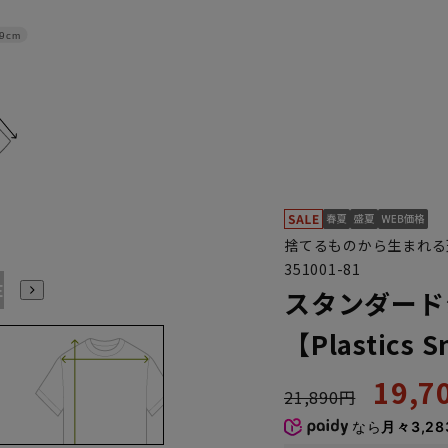
9cm
捨てるものから生まれる
351001-81
E7
BE8
E3
E4
E5
E6
E7
E8
K3
K4
K5
スタンダードジ
【Plastics 
19,
21,890円
なら
月々3,28