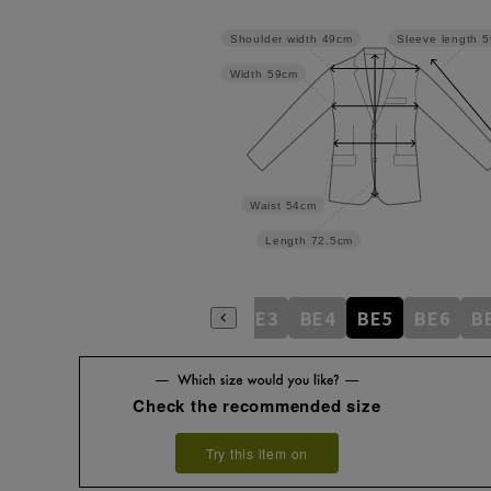
Shoulder width
49cm
Sleeve length
5
Width
59cm
Waist
54cm
Length
72.5cm
AB5
AB6
AB7
AB8
BE3
BE4
BE5
BE6
B
Check the recommended size
Try this item on