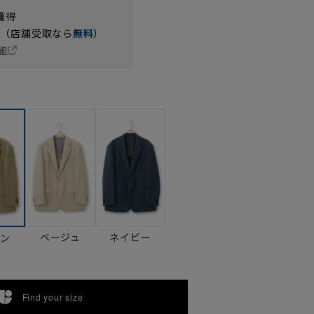
獲得
円（店舗受取なら
無料
）
細
ベージュ
ネイビー
ーン
Find your size