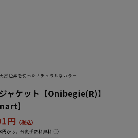
天然色素を使ったナチュラルなカラー
K6
K7
K8
ャケット【Onibegie(R)】
Smart】
701円
3円
から。分割手数料無料