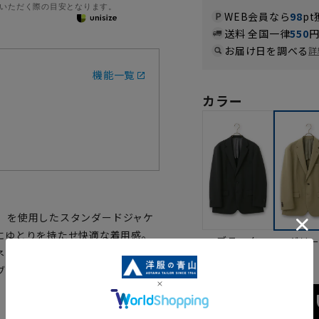
いただく際の目安となります。
WEB会員なら
98
pt
送料 全国一律
550
お届け日を調べる
詳
機能一覧
カラー
e®」を使用したスタンダードジャケ
にゆとりを持たせ快適な着用感。
ブラック
グリ
ネートしやすいジャケットです。
ブルな商品です。