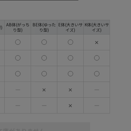
AB体(がっち
BE体(ゆった
E体(大きいサ
K体(大きいサ
)
り型)
り型)
イズ)
イズ)
✕
―
✕
✕
―
―
―
✕
―
在庫がありません