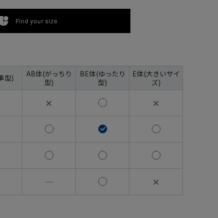
Find your size
AB体(がっちり
BE体(ゆったり
E体(大きいサイ
準型)
型)
型)
ズ)
✕
✕
―
✕