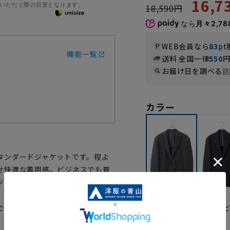
16,
いただく際の目安となります。
18,590円
なら
月々2,78
WEB会員なら
83
pt
機能一覧
送料 全国一律
550
お届け日を調べる
詳
カラー
タンダードジャケットです。程よ
せ快適な着用感。ビジネスでも普
ジャケットです。
ネイ
です。
グレー