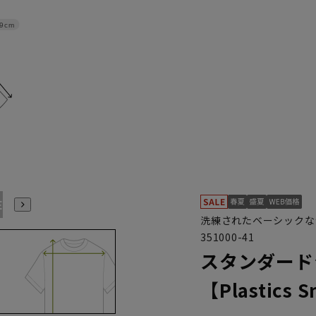
9cm
E7
BE8
E3
E4
E5
E6
E7
E8
K3
K4
K5
洗練されたベーシックな
351000-41
スタンダード
【Plastics 