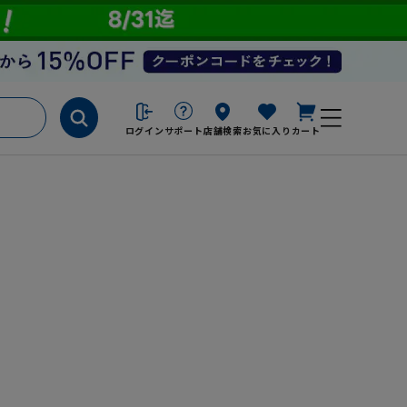
ログイン
サポート
店舗検索
お気に入り
カート