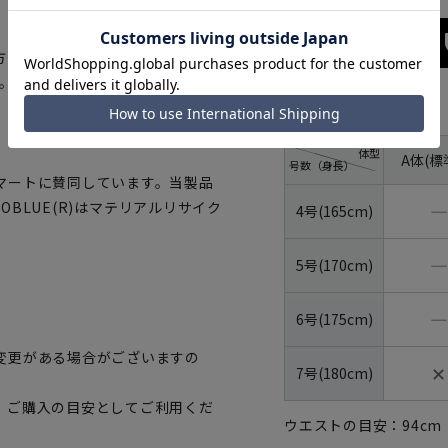
方も選べます。ジャケットのみパ
。
サイズ
体型
A体(標
号数（身長）
マートに賛同しています。当製品
OBLUE(R)はマテリアルリサイク
―
4号(165cm)
―
5号(170cm)
―
6号(175cm)
変更がある場合がございますの
✕
7号(180cm)
、ご購入の目安としてご利用くだ
ウエストの目安：
94
cm