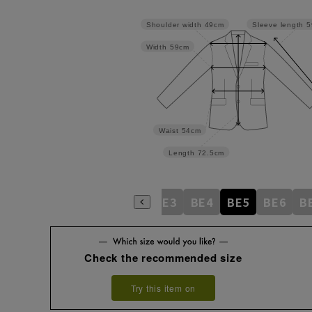
Shoulder width
49cm
Sleeve length
5
Width
59cm
Waist
54cm
Length
72.5cm
AB5
AB6
AB7
AB8
BE3
BE4
BE5
BE6
B
Check the recommended size
Try this item on