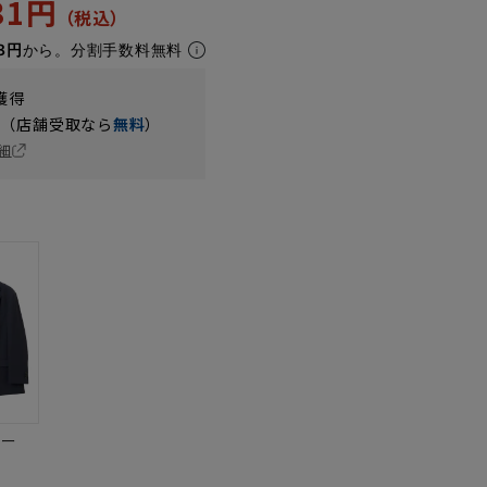
731円
8円
から。分割手数料無料
獲得
円（店舗受取なら
無料
）
細
ビー