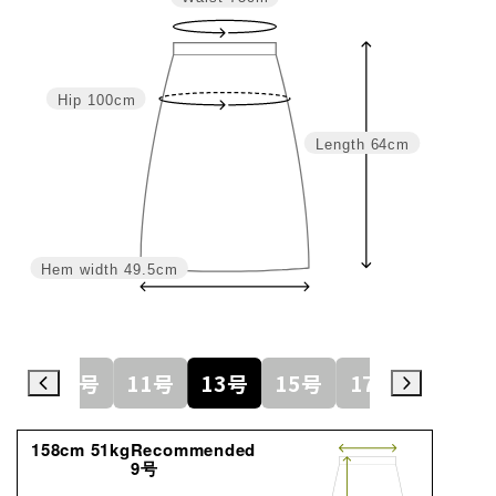
Hip
100cm
Length
64cm
Hem width
49.5cm
7号
9号
11号
13号
15号
17号
19号
158cm 51kgRecommended
9号