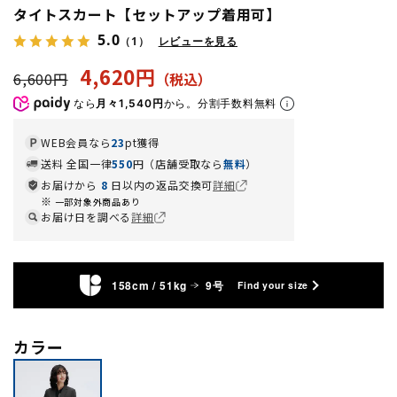
タイトスカート【セットアップ着用可】
5.0
（1）
レビューを見る
4,620円
6,600円
なら
月々1,540円
から。分割手数料無料
WEB会員なら
23
pt獲得
送料 全国一律
550
円（店舗受取なら
無料
）
お届けから
8
日以内の返品交換可
詳細
一部対象外商品あり
お届け日を調べる
詳細
158cm / 51kg
9号
Find your size
カラー