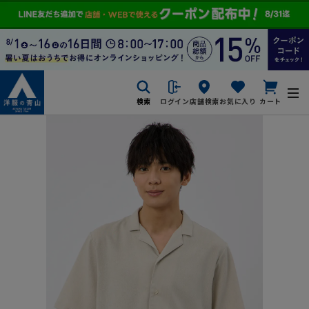
検索
ログイン
店舗検索
お気に入り
カート