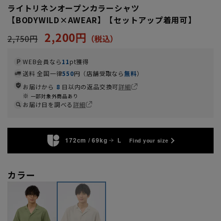
ライトリネンオープンカラーシャツ
【BODYWILD×AWEAR】【セットアップ着用可】
2,200円
2,750円
WEB会員なら
11
pt獲得
送料 全国一律
550
円（店舗受取なら
無料
）
お届けから
8
日以内の返品交換可
詳細
一部対象外商品あり
お届け日を調べる
詳細
172cm / 69kg
L
Find your size
カラー