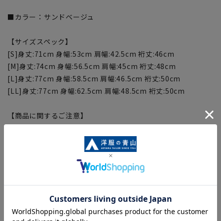
■カラー：サンドベージュ
【サイズスペック】
[S]身丈:71cm 身幅:53cm 肩幅:42.5cm 裄丈:46cm
[M]身丈:74cm 身幅:56.5cm 肩幅:45cm 裄丈:48cm
[L]身丈:77cm 身幅:58.5cm 肩幅:46.5cm 裄丈:50cm
[LL]身丈:77cm 身幅:62.5cm 肩幅:48.5cm 裄丈:50cm
【商品に関するご注意】
■商品画像はサンプルのため、色味やサイズ等の仕様に変更が
ある場合がございますので、予めご了承ください。
■生地や仕様・デザインにより、着用感や実際のサイズ表に若
干の誤差が生じる場合がございます。予めご了承ください。
■サイズスペックは仕上がりサイズを記載しております。一
部、商品現物におすすめサイズ(ヌードサイズ)を記載している
商品もございます。
■ブラウザやお使いのモニター環境、また撮影時の室内外の光