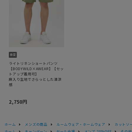
ライトリネンショートパンツ
【BODYWILD×AWEAR】【セッ
トアップ着用可】
麻入り生地でさらっとした清涼
感
2,750円
ホーム
メンズの商品
ルームウェア・ホームウェア
カットソ
ホーム
キャンペーン
セール会場
メンズ 20%OFF
その他S