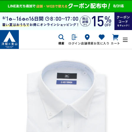
検索
ログイン
店舗検索
お気に入り
カート