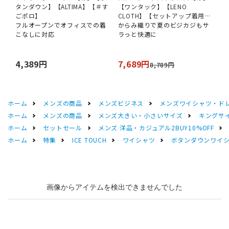
タンダウン】【ALTIMA】【＃す
【ワンタック】【LENO
ごポロ】
CLOTH】【セットアップ着用
フルオープンでオフィスでの着
可】【裾上げ済み】
からみ織りで夏のビジカジもサ
こなしに対応
ラっと快適に
4,389円
7,689円
8,789円
ホーム
メンズの商品
メンズビジネス
メンズワイシャツ・ド
ホーム
メンズの商品
メンズ大きい・小さいサイズ
キングサイ
ホーム
セットセール
メンズ 洋品・カジュアル2BUY10%OFF
ホーム
特集
ICE TOUCH
ワイシャツ
ボタンダウンワイシャツ