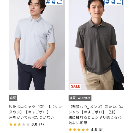
秒乾ポロシャツ【涼】【ボタン
【週替わり_メンズ】冷たいポロ
ダウン】【＃すごポロ】
シャツ【＃すごポロ】【涼】
汗をかいてもべたつかない
肌に触れるとヒンヤリ感じる心
地よい涼感
3.0
（1）
4.3
（3）