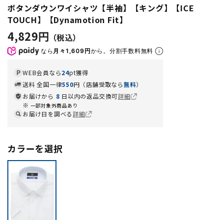
ボタンダウンワイシャツ【半袖】【キング】【ICE
TOUCH】【Dynamotion Fit】
4,829円
なら
月々1,609円
から。分割手数料無料
WEB会員なら
24
pt獲得
送料 全国一律
550
円（店舗受取なら
無料
）
お届けから
8
日以内の返品交換可
詳細
一部対象外商品あり
お届け日を調べる
詳細
カラーを選択