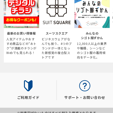
最新のお買い得情報
スーツスクエア
みんなの
シゴト服ずかん
人気アイテムやおす
ビジネスウェアがな
すめ商品などの“おト
んでも揃う、4つのブ
12,000人以上の業界
ク“が満載のチラシが
ランドが一体となっ
や職種、シーンなど
Webでも見られる！
た新感覚の複合型ス
のシゴト服の着用傾
トアです
向をデータ化。
ご利用ガイド
サポート・お問い合わせ
※税表記がないものはすべて税込み価格となります