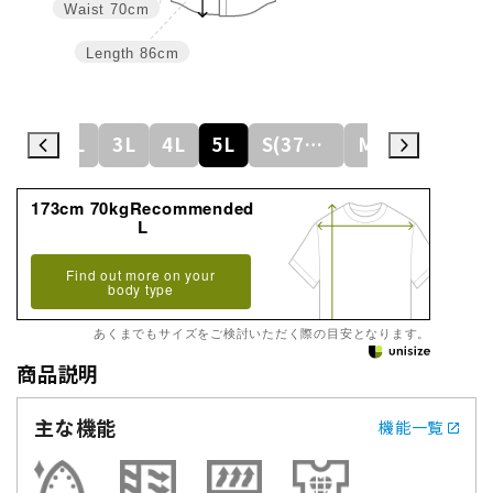
Waist
70cm
Length
86cm
L
LL
3L
4L
5L
S(37cm)
M(39cm)
173cm 70kgRecommended
L
Find out more on your
body type
あくまでもサイズをご検討いただく際の目安となります。
商品説明
主な機能
機能一覧