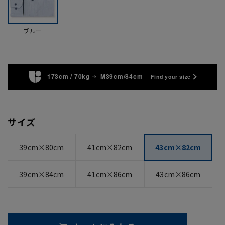
ブルー
173cm / 70kg
M39cm/84cm
Find your size
サイズ
39cm×80cm
41cm×82cm
43cm×82cm
39cm×84cm
41cm×86cm
43cm×86cm