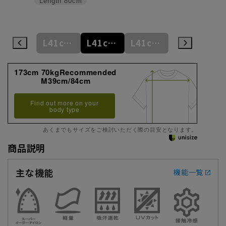
Length
80cm
L41cm/78cm
L41cm/80cm
L41cm/82cm
L41cm/84cm
L41cm/86cm
173cm 70kgRecommended
M39cm/84cm
Find out more on your
body type
あくまでもサイズをご検討いただく際の目安となります。
商品説明
主な機能
機能一覧