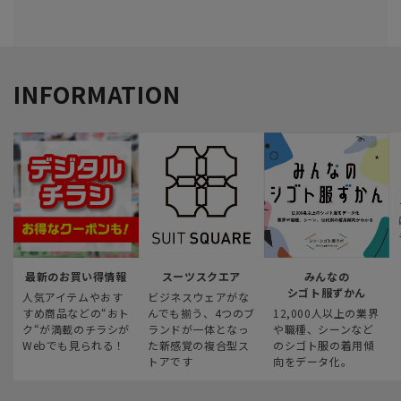
INFORMATION
最新のお買い得情報
スーツスクエア
みんなの
シゴト服ずかん
人気アイテムやおす
ビジネスウェアがな
すめ商品などの“おト
んでも揃う、4つのブ
12,000人以上の業界
ク“が満載のチラシが
ランドが一体となっ
や職種、シーンなど
Webでも見られる！
た新感覚の複合型ス
のシゴト服の着用傾
トアです
向をデータ化。