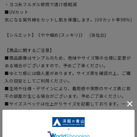
・ヨコ糸フルダル使用で透け感軽減
■UVカット
気になる紫外線をカットし肌を保護します。(UVカット率98％)
【シルエット】《やや細め(スッキリ)》 (当社比)
【商品に関するご注意】
■商品画像はサンプルのため、色味やサイズ等の仕様に変更が
ある場合がございますので、予めご了承ください。
■ゆとり感には個人差があります。サイズ表を確認の上、ご購
入の目安としてご利用ください。
■生地や仕様・デザインにより、着用感や実際のサイズ表に若
干の誤差が生じる場合がございます。予めご了承ください。
■サイズスペックは仕上がりサイズを記載しております。一
部、商品現物におすすめサイズ(ヌードサイズ)を記載している
商品もございます。
■ブラウザやお使いのモニター環境、また撮影時の室内外の光
加減により、実際の商品と掲載画像の色味が異なる場合がござ