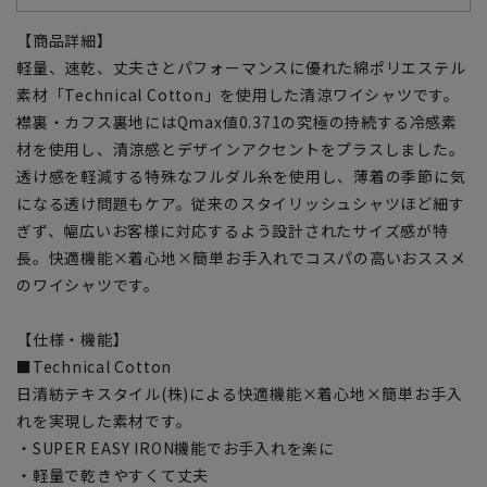
【商品詳細】
軽量、速乾、丈夫さとパフォーマンスに優れた綿ポリエステル
素材「Technical Cotton」を使用した清涼ワイシャツです。
襟裏・カフス裏地にはQmax値0.371の究極の持続する冷感素
材を使用し、清涼感とデザインアクセントをプラスしました。
透け感を軽減する特殊なフルダル糸を使用し、薄着の季節に気
になる透け問題もケア。従来のスタイリッシュシャツほど細す
ぎず、幅広いお客様に対応するよう設計されたサイズ感が特
長。快適機能×着心地×簡単お手入れでコスパの高いおススメ
のワイシャツです。
【仕様・機能】
■Technical Cotton
日清紡テキスタイル(株)による快適機能×着心地×簡単お手入
れを実現した素材です。
・SUPER EASY IRON機能でお手入れを楽に
・軽量で乾きやすくて丈夫