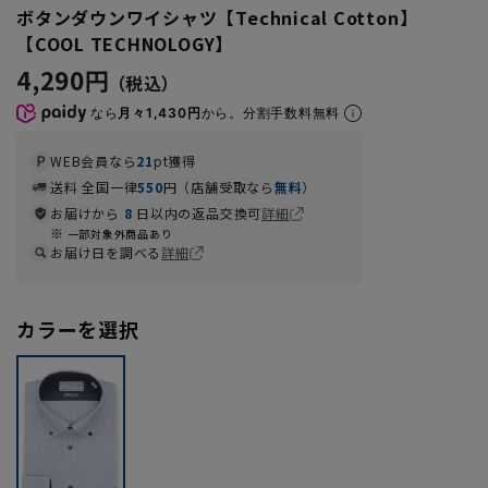
ボタンダウンワイシャツ【Technical Cotton】
【COOL TECHNOLOGY】
4,290円
なら
月々1,430円
から。分割手数料無料
WEB会員なら
21
pt獲得
送料 全国一律
550
円（店舗受取なら
無料
）
お届けから
8
日以内の返品交換可
詳細
一部対象外商品あり
お届け日を調べる
詳細
カラーを選択