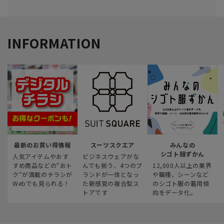
INFORMATION
最新のお買い得情報
スーツスクエア
みんなの
シゴト服ずかん
人気アイテムやおす
ビジネスウェアがな
すめ商品などの“おト
んでも揃う、4つのブ
12,000人以上の業界
ク“が満載のチラシが
ランドが一体となっ
や職種、シーンなど
Webでも見られる！
た新感覚の複合型ス
のシゴト服の着用傾
トアです
向をデータ化。