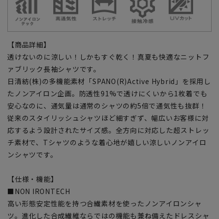
【商品詳細】
透けないのに涼しい！しかもすぐ乾く！真夏も快適なニットフ
ァブリック長袖シャツです。
日清紡(株)の多機能素材「SPANO(R)Active Hybrid」を採用し
たノンアイロン企画。防透性91%で透けにくいから1枚着でも
安心なのに、通気量は通常のシャツの約5倍で通気性も抜群！
従来のスタイリッシュシャツほど細すぎず、幅広いお客様に対
応するよう設計されたサイズ感。全方向に対応した超ストレッ
チ素材で、Tシャツのような着心地が嬉しい涼しいノンアイロ
ンシャツです。
【仕様・機能】
■NON IRONTECH
高い形態安定性能を持つ合繊素材を使ったノンアイロンシャ
ツ。進化した合成繊維ならではの機能も兼ね備えたドレスシャ