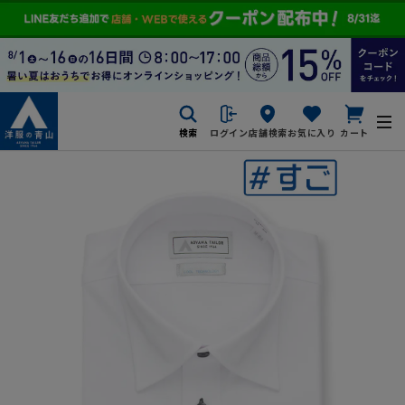
検索
ログイン
店舗検索
お気に入り
カート