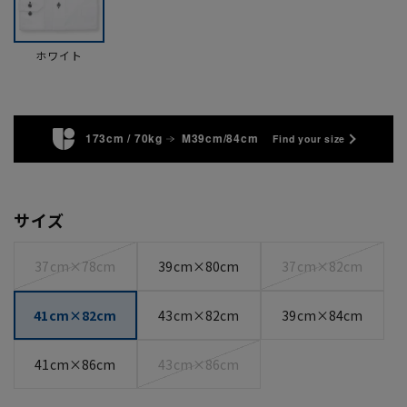
ホワイト
173cm / 70kg
M39cm/84cm
Find your size
サイズ
37cm×78cm
39cm×80cm
37cm×82cm
41cm×82cm
43cm×82cm
39cm×84cm
41cm×86cm
43cm×86cm