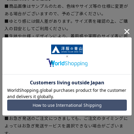
■商品画像はサンプルのため、色味やサイズ等の仕様に変更が
ある場合がございますので、予めご了承ください。
■ゆとり感には個人差があります。サイズ表を確認の上、ご購
入の目安としてご利用ください。
■生地や仕様・デザインにより、着用感や実際のサイズ表に若
干の誤差が生じる場合がございます。予めご了承ください。
■サイズスペックは仕上がりサイズを記載しております。一
部、商品現物におすすめサイズ(ヌードサイズ)を記載している
商品もございます。
■ブラウザやお使いのモニター環境、また撮影時の室内外の光
加減により、実際の商品と掲載画像の色味が異なる場合がござ
います。
■店舗や各モールサイトと商品在庫を共有しております関係
上、ご注文いただいたタイミングにより欠品が発生し、ご注文
を完了できない場合がございます。予めご了承ください。
■お急ぎ発送のご注文につきましても、ご注文のタイミングに
よってはお急ぎ発送サービスを選択できない場合がございま
す。