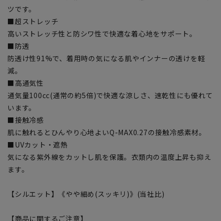
ツです。
■超ストレッチ
高いストレッチ性と防シワ性で快適な着心地をサポート。
■防透
防透け性91%で、着用時の気になる肌やインナーの透けを軽
減。
■高通気性
通気量100cc(通常の約5倍)で快適な涼しさ、速乾性にも優れて
います。
■接触冷感
肌に触れるとひんやり心地よいQ-MAX0.27の接触冷感素材。
■UVカット・遮熱
気になる紫外線をカットし肌を保護。衣類内の温度上昇も抑え
ます。
【シルエット】《やや細め(スッキリ)》(当社比)
【商品に関するご注意】