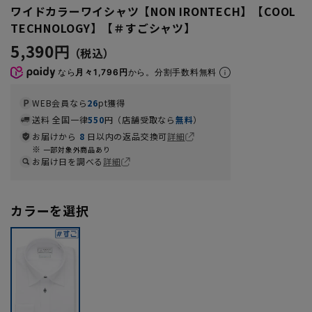
ワイドカラーワイシャツ【NON IRONTECH】【COOL
TECHNOLOGY】【＃すごシャツ】
5,390円
なら
月々1,796円
から。分割手数料無料
WEB会員なら
26
pt獲得
送料 全国一律
550
円（店舗受取なら
無料
）
お届けから
8
日以内の返品交換可
詳細
一部対象外商品あり
お届け日を調べる
詳細
カラーを選択