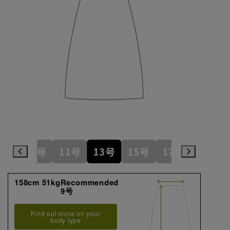
7号
9号
11号
13号
15号
17号
19号
158cm 51kgRecommended
9号
Find out more on your
body type