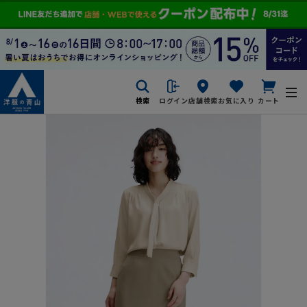
検索
ログイン
店舗検索
お気に入り
カート