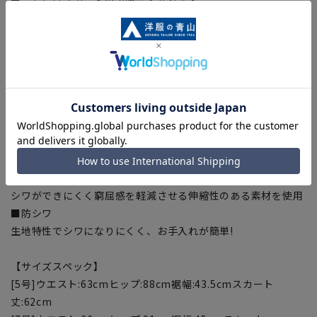
■こちらはスカートのみ販売となります。
セットアップ対応商品と組み合わせいただくことでスーツとし
て着用いただけます。
ジャケット：22JT5514 パンツ：22PS5514
※セットアップ対応商品は在庫切れの場合がございます。
【機能・仕様】
■ウォッシャブル
ご家庭で洗濯可能なウォッシャブル仕様・ネットに入れて洗濯
機またはシャワークリーンの2通りの洗濯可
■ストレッチ
シワができにくく窮屈感を軽減させる伸縮性のある素材を使用
■防シワ
生地特性でシワになりにくく、お手入れが簡単!
【サイズスペック】
[5号]ウエスト:63cmヒップ:88cm裾幅:43.5cmスカート
丈:62cm