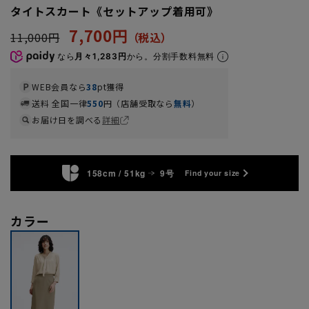
タイトスカート《セットアップ着用可》
7,700円
11,000円
なら
月々1,283円
から。分割手数料無料
WEB会員なら
38
pt獲得
送料 全国一律
550
円（店舗受取なら
無料
）
お届け日を調べる
詳細
158cm / 51kg
9号
Find your size
カラー