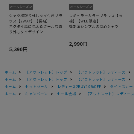
シャツ襟取り外しタイ付きブラ
レギュラーカラーブラウス【長
ウス【2WAY】【長袖】
袖】【WEB限定】
ネクタイ風に見えるクールな取
機能派シンプルの安心シャツ
り外しタイデザイン
2,990円
5,390円
ホーム
【アウトレット】トップ
【アウトレット】レディース
ホーム
【アウトレット】トップ
【アウトレット】レディース
ホーム
セットセール
レディース2BUY10%OFF
タイトスカー
ホーム
キャンペーン
セール会場
【アウトレット】レディース 