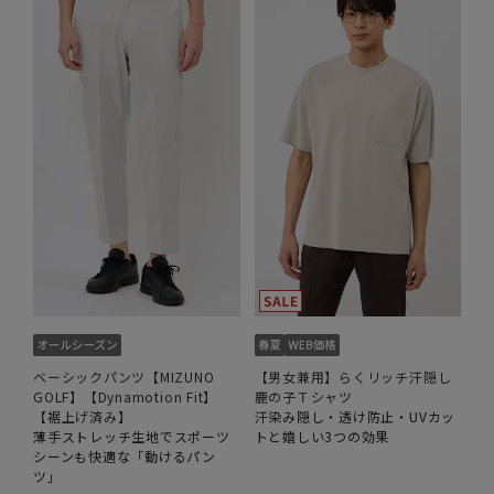
ベーシックパンツ【MIZUNO
【男女兼用】らくリッチ汗隠し
GOLF】【Dynamotion Fit】
鹿の子Ｔシャツ
【裾上げ済み】
汗染み隠し・透け防止・UVカッ
薄手ストレッチ生地でスポーツ
トと嬉しい3つの効果
シーンも快適な「動けるパン
ツ」