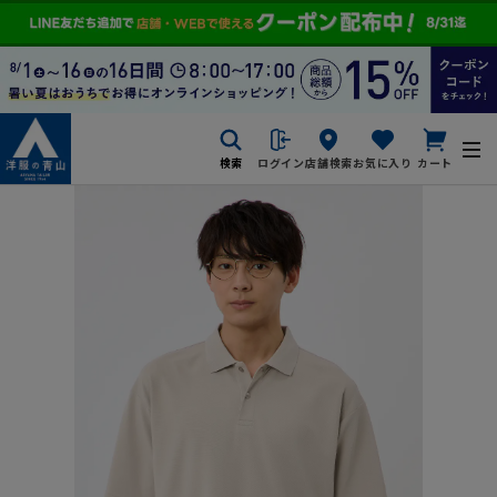
検索
ログイン
店舗検索
お気に入り
カート