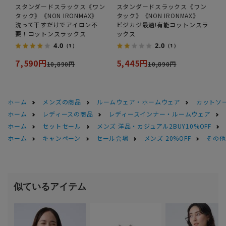
スタンダードスラックス《ワン
スタンダードスラックス《ワン
タック》《NON IRONMAX》
タック》《NON IRONMAX》
洗って干すだけでアイロン不
ビジカジ最適!有能コットンスラ
要！コットンスラックス
ックス
4.0
2.0
（1）
（1）
7,590円
5,445円
10,890円
10,890円
ホーム
メンズの商品
ルームウェア・ホームウェア
カットソ
ホーム
レディースの商品
レディースインナー・ルームウェア
ホーム
セットセール
メンズ 洋品・カジュアル2BUY10%OFF
ホーム
キャンペーン
セール会場
メンズ 20%OFF
その他S