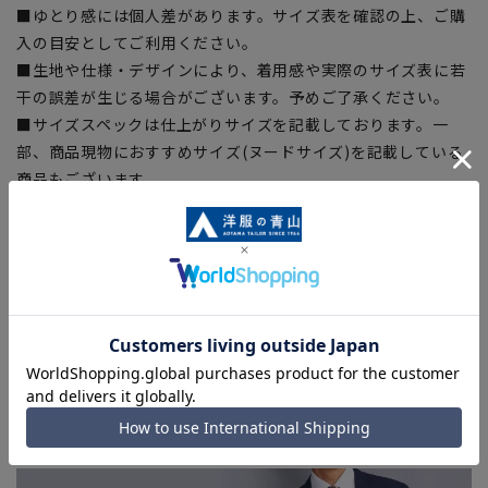
■ゆとり感には個人差があります。サイズ表を確認の上、ご購
入の目安としてご利用ください。
■生地や仕様・デザインにより、着用感や実際のサイズ表に若
干の誤差が生じる場合がございます。予めご了承ください。
■サイズスペックは仕上がりサイズを記載しております。一
部、商品現物におすすめサイズ(ヌードサイズ)を記載している
商品もございます。
■ブラウザやお使いのモニター環境、また撮影時の室内外の光
加減により、実際の商品と掲載画像の色味が異なる場合がござ
います。
■店舗や各モールサイトと商品在庫を共有しております関係
上、ご注文いただいたタイミングにより欠品が発生し、ご注文
を完了できない場合がございます。予めご了承ください。
■お急ぎ発送のご注文につきましても、ご注文のタイミングに
よってはお急ぎ発送サービスを選択できない場合がございま
す。