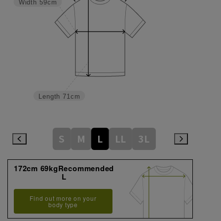
Width
59cm
Length
71cm
S
M
L
LL
3L
172cm 69kgRecommended
L
Find out more on your
body type