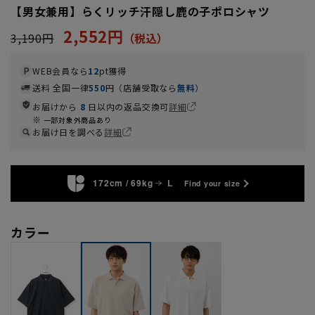
【男女兼用】らくリッチ汗隠し鹿の子ポロシャツ
2,552円
3,190円
WEB会員なら
12
pt獲得
送料 全国一律
550
円（店舗受取なら
無料
）
お届けから
8
日以内の返品交換可
詳細
一部対象外商品あり
お届け日を調べる
詳細
172cm / 69kg
L
Find your size
カラー