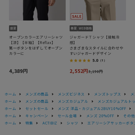
オープンカラーエアリーシャツ
ジャガードＴシャツ【接触冷
【涼】【半袖】【Reflax】
感】
第一ボタンをはずしてオープン
さまざまなスタイルに合わせや
カラーに
すいジャガードデザイン
5.0
（1）
4,389円
2,552円
3,190円
ホーム
メンズの商品
メンズビジネス
メンズトップス
メ
ホーム
メンズの商品
メンズカジュアル
メンズカジュアルト
ホーム
セットセール
メンズ 洋品・カジュアル2BUY10%OFF
ホーム
キャンペーン
セール会場
メンズ 20%OFF
その他S
ホーム
特集
ACTIBIZ
シャツ
エアリーシアサッカーボタンダ