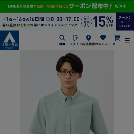
検索
ログイン
店舗検索
お気に入り
カート