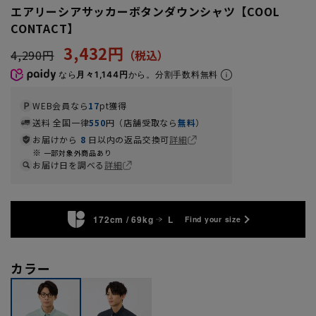
エアリーシアサッカーボタンダウンシャツ【COOL
CONTACT】
3,432円
4,290円
なら
月々1,144円
から。分割手数料無料
WEB会員なら
17
pt獲得
送料 全国一律
550
円（店舗受取なら
無料
）
お届けから
8
日以内の返品交換可
詳細
一部対象外商品あり
お届け日を調べる
詳細
172cm / 69kg
L
Find your size
カラー