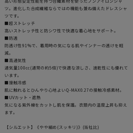
高い形態安定性能を持つ合繊素材を使ったノンアイロンシャ
ツ。進化した合成繊維ならではの機能も兼ね備えたドレスシャ
ツです。
■超ストレッチ
高いストレッチ性と防シワ性で快適な着心地をサポート。
■防透
防透け性91%で、着用時の気になる肌やインナーの透けを軽
減。
■高通気性
通気量100cc(通常の約5倍)で快適な涼しさ、速乾性にも優れて
います。
■接触冷感
肌に触れるとひんやり心地よいQ-MAX0.27の接触冷感素材。
■UVカット・遮熱
気になる紫外線をカットし肌を保護。衣類内の温度上昇も抑え
ます。
【シルエット】《やや細め(スッキリ)》(当社比)