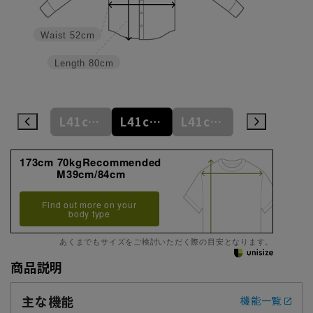
Waist
52cm
Length
80cm
L41cm/78cm
L41cm/80cm
L41cm/82cm
L41cm/84cm
L41cm/86cm
173cm 70kgRecommended
M39cm/84cm
Find out more on your
body type
あくまでもサイズをご検討いただく際の目安となります。
商品説明
主な機能
機能一覧