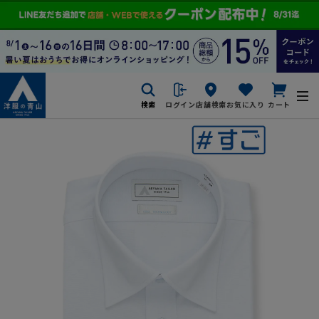
検索
ログイン
店舗検索
お気に入り
カート