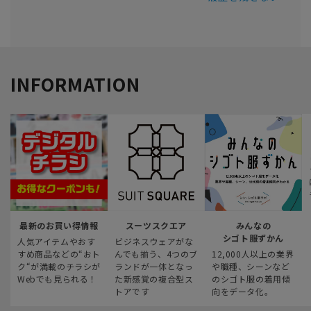
INFORMATION
最新のお買い得情報
スーツスクエア
みんなの
シゴト服ずかん
人気アイテムやおす
ビジネスウェアがな
すめ商品などの“おト
んでも揃う、4つのブ
12,000人以上の業界
ク“が満載のチラシが
ランドが一体となっ
や職種、シーンなど
Webでも見られる！
た新感覚の複合型ス
のシゴト服の着用傾
トアです
向をデータ化。