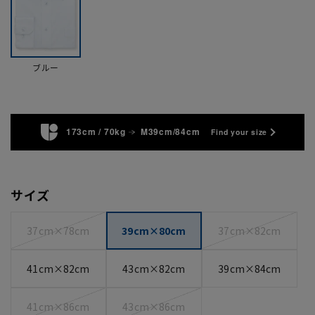
ブルー
173cm / 70kg
M39cm/84cm
Find your size
サイズ
37cm×78cm
39cm×80cm
37cm×82cm
41cm×82cm
43cm×82cm
39cm×84cm
41cm×86cm
43cm×86cm