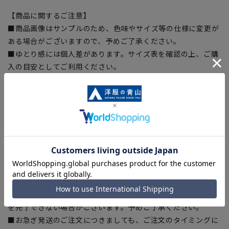
【商品に関するご注意】
■商品画像はサンプルのため、色味やサイズ等の仕様に変更が
ある場合がございますので、予めご了承ください。
■ゆとり感には個人差があります。サイズ表を確認の上、ご購
入の目安としてご利用ください。
■生地や仕様・デザインにより、着用感や実際のサイズ表に若
干の誤差が生じる場合がございます。予めご了承ください。
■サイズスペックは仕上がりサイズを記載しております。一
部、商品現物におすすめサイズ(ヌードサイズ)を記載している
商品もございます。
■ブラウザやお使いのモニター環境、また撮影時の室内外の光
加減により、実際の商品と掲載画像の色味が異なる場合がござ
います。
■店舗や各モールサイトと商品在庫を共有しております関係
上、ご注文いただいたタイミングにより欠品が発生し、ご注文
を完了できない場合がございます。予めご了承ください。
■お急ぎ発送のご注文につきましても、ご注文のタイミングに