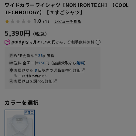
ワイドカラーワイシャツ【NON IRONTECH】【COOL
TECHNOLOGY】【＃すごシャツ】
1.0
（1）
レビューを見る
5,390円
なら
月々1,796円
から。分割手数料無料
WEB会員なら
26
pt獲得
送料 全国一律
550
円（店舗受取なら
無料
）
お届けから
8
日以内の返品交換可
詳細
一部対象外商品あり
お届け日を調べる
詳細
カラーを選択