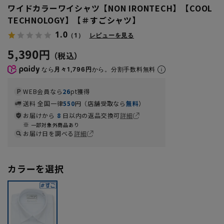
ワイドカラーワイシャツ【NON IRONTECH】【COOL
TECHNOLOGY】【＃すごシャツ】
1.0
（1）
レビューを見る
5,390円
なら
月々1,796円
から。分割手数料無料
WEB会員なら
26
pt獲得
送料 全国一律
550
円（店舗受取なら
無料
）
お届けから
8
日以内の返品交換可
詳細
一部対象外商品あり
お届け日を調べる
詳細
カラーを選択