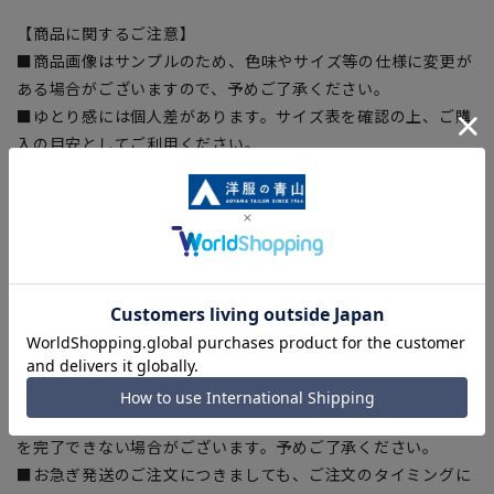
【商品に関するご注意】
■商品画像はサンプルのため、色味やサイズ等の仕様に変更が
ある場合がございますので、予めご了承ください。
■ゆとり感には個人差があります。サイズ表を確認の上、ご購
入の目安としてご利用ください。
■生地や仕様・デザインにより、着用感や実際のサイズ表に若
干の誤差が生じる場合がございます。予めご了承ください。
■サイズスペックは仕上がりサイズを記載しております。一
部、商品現物におすすめサイズ(ヌードサイズ)を記載している
商品もございます。
■ブラウザやお使いのモニター環境、また撮影時の室内外の光
加減により、実際の商品と掲載画像の色味が異なる場合がござ
います。
■店舗や各モールサイトと商品在庫を共有しております関係
上、ご注文いただいたタイミングにより欠品が発生し、ご注文
を完了できない場合がございます。予めご了承ください。
■お急ぎ発送のご注文につきましても、ご注文のタイミングに