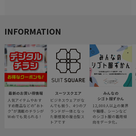
INFORMATION
最新のお買い得情報
スーツスクエア
みんなの
シゴト服ずかん
人気アイテムやおす
ビジネスウェアがな
すめ商品などの“おト
んでも揃う、4つのブ
12,000人以上の業界
ク“が満載のチラシが
ランドが一体となっ
や職種、シーンなど
Webでも見られる！
た新感覚の複合型ス
のシゴト服の着用傾
トアです
向をデータ化。