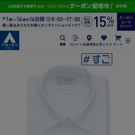
検索
ログイン
店舗検索
お気に入り
カート