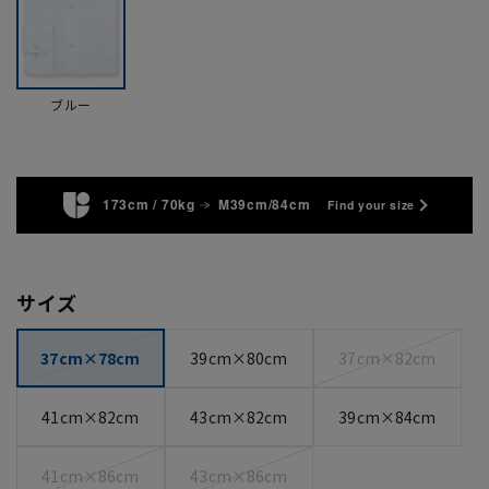
ブルー
173cm / 70kg
M39cm/84cm
Find your size
サイズ
37cm×78cm
39cm×80cm
37cm×82cm
41cm×82cm
43cm×82cm
39cm×84cm
41cm×86cm
43cm×86cm