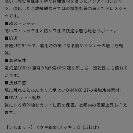
高い形態安定性能を持つ合繊素材を使ったノンアイロンシャ
ツ。進化した合成繊維ならではの機能も兼ね備えたドレスシャ
ツです。
■超ストレッチ
高いストレッチ性と防シワ性で快適な着心地をサポート。
■防透
防透け性91%で、着用時の気になる肌やインナーの透けを軽
減。
■高通気性
通気量100cc(通常の約5倍)で快適な涼しさ、速乾性にも優れて
います。
■接触冷感
肌に触れるとひんやり心地よいQ-MAX0.27の接触冷感素材。
■UVカット・遮熱
気になる紫外線をカットし肌を保護。衣類内の温度上昇も抑え
ます。
【シルエット】《やや細め(スッキリ)》(当社比)