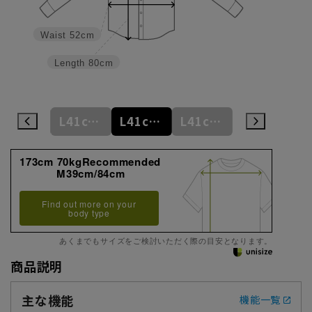
Waist
52cm
Length
80cm
L41cm/78cm
L41cm/80cm
L41cm/82cm
L41cm/84cm
L41cm/86cm
173cm 70kgRecommended
M39cm/84cm
Find out more on your
body type
あくまでもサイズをご検討いただく際の目安となります。
商品説明
主な機能
機能一覧