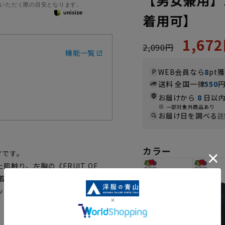
いただく際の目安となります。
着用可】
1,67
2,090円
機能一覧
WEB会員なら
8
pt
送料 全国一律
550
お届けから
8
日以内
一部対象外商品あり
お届け日を調べる
詳
カラー
ツです。
触り。左胸の《FRUIT OF
。着心地が良くルームウェア・ホー
ップアイテムです。