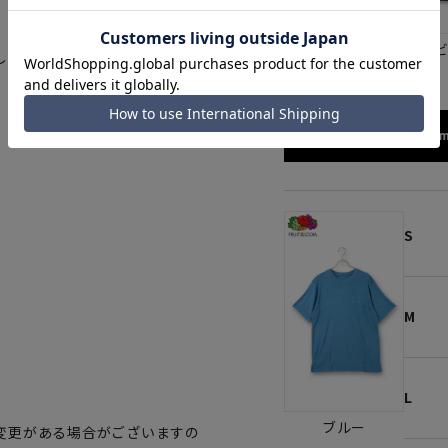
グリーン
ネイ
して着用いただけます。
172cm
。
S
M
L
ブルー
変更がある場合がございますの