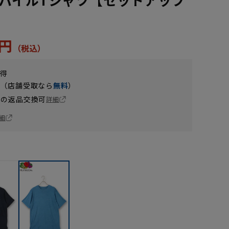
2円
獲得
円（店舗受取なら
無料
）
の返品交換可
詳細
細