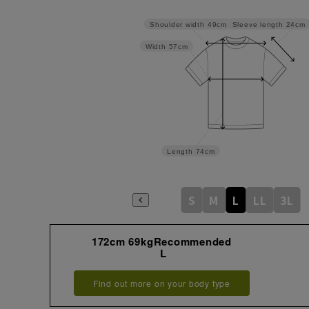
Sleeve length
24cm
Shoulder width
49cm
Width
57cm
Length
74cm
S
M
L
LL
3L
172cm 69kgRecommended
L
Find out more on your body type