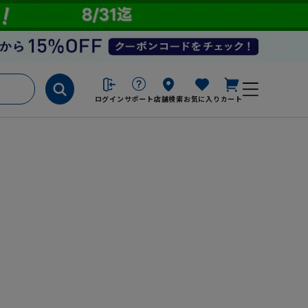
ログイン
サポート
店舗検索
お気に入り
カート