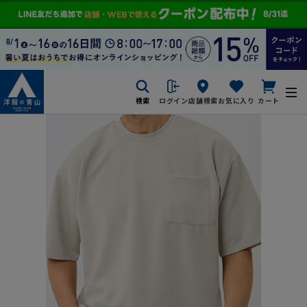
検索
ログイン
店舗検索
お気に入り
カート