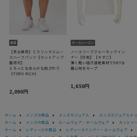
【男女兼用】とろリッチスムー
ノースリーブクルーネックイン
スハーフパンツ【セットアップ
ナー【秒乾】【＃すご】
着用可】
薄く軽い吸汗速乾素材でDRYな
とろっとなめらかな肌ざわり
着心地をキープ
《TORO RICH》
1,650円
2,090円
ホーム
メンズの商品
メンズカジュアル
メンズカジュアルト
ホーム
メンズの商品
ルームウェア・ホームウェア
カットソ
ホーム
レディースの商品
レディースインナー・ルームウェア
ホーム
キャンペーン
セール会場
メンズ 20%OFF
その他S