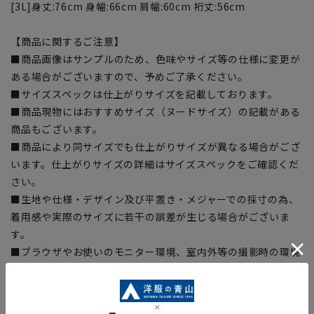
[3L]身丈:76cm 身幅:66cm 肩幅:60cm 裄丈:56cm
【商品に関するご注意】
■商品画像はサンプルのため、色味やサイズ等の仕様に変更が
ある場合がございますので、予めご了承ください。
■サイズスペックは仕上がりサイズを記載しております。
■商品現物にはおすすめサイズ（ヌードサイズ）の記載がある
商品もございます。
■商品により同サイズでも仕上がりサイズが異なる場合がござ
います。仕上がりサイズの詳細はサイズスペックをご確認くだ
さい。
■生地や仕様・デザイン及び平置き・メジャーでの採寸の為、
着用感や実際のサイズに若干の誤差が生じる場合がございま
す。
■ブラウザやお使いのモニター環境、室内外等の撮影時の環境
下での光加減により、実際の商品と掲載画像の色味が異なる場
合がございます。予めご了承ください。
■店舗や各モールサイトと商品在庫を共有しております関係