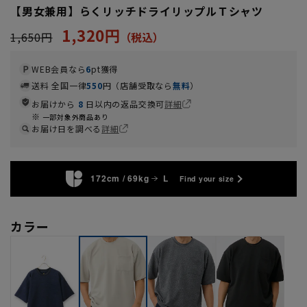
【男女兼用】らくリッチドライリップルＴシャツ
1,320円
1,650円
WEB会員なら
6
pt獲得
送料 全国一律
550
円（店舗受取なら
無料
）
お届けから
8
日以内の返品交換可
詳細
一部対象外商品あり
お届け日を調べる
詳細
172cm / 69kg
L
Find your size
カラー