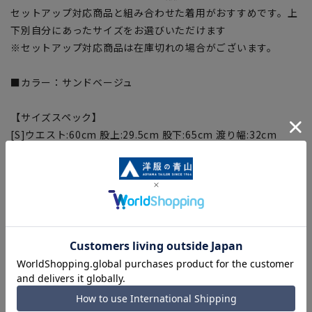
セットアップ対応商品と組み合わせた着用がおすすめです。上
下別自分にあったサイズをお選びいただけます
※セットアップ対応商品は在庫切れの場合がございます。
■カラー：サンドベージュ
【サイズスペック】
[S]ウエスト:60cm 股上:29.5cm 股下:65cm 渡り幅:32cm
[M]ウエスト:66cm 股上:31cm 股下:69cm 渡り幅:33.5cm
[L]ウエスト:72cm 股上:32.5cm 股下:74cm 渡り幅:36cm
[LL]ウエスト:80cm 股上:32cm 股下:74cm 渡り幅:38cm
【商品に関するご注意】
■商品画像はサンプルのため、色味やサイズ等の仕様に変更が
ある場合がございますので、予めご了承ください。
■生地や仕様・デザインにより、着用感や実際のサイズ表に若
干の誤差が生じる場合がございます。予めご了承ください。
■サイズスペックは仕上がりサイズを記載しております。一