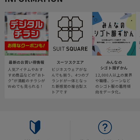
最新のお買い得情報
スーツスクエア
みんなの
シゴト服ずかん
人気アイテムやおす
ビジネスウェアがな
すめ商品などの“おト
んでも揃う、4つのブ
12,000人以上の業界
ク“が満載のチラシが
ランドが一体となっ
や職種、シーンなど
Webでも見られる！
た新感覚の複合型ス
のシゴト服の着用傾
トアです
向をデータ化。