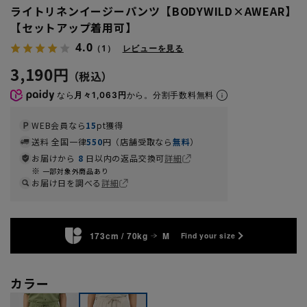
ライトリネンイージーパンツ【BODYWILD×AWEAR】
【セットアップ着用可】
4.0
（1）
レビューを見る
3,190円
なら
月々1,063円
から。分割手数料無料
WEB会員なら
15
pt獲得
送料 全国一律
550
円（店舗受取なら
無料
）
お届けから
8
日以内の返品交換可
詳細
一部対象外商品あり
お届け日を調べる
詳細
173cm / 70kg
M
Find your size
カラー