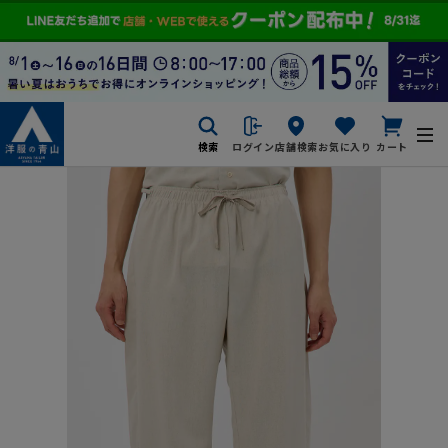
検索
ログイン
店舗検索
お気に入り
カート