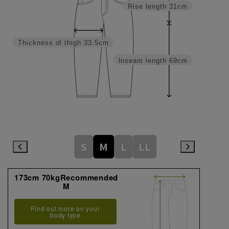
Rise length
31cm
Thickness of thigh
33.5cm
Inseam length
69cm
S
M
L
LL
173cm 70kgRecommended
M
Find out more on your
body type