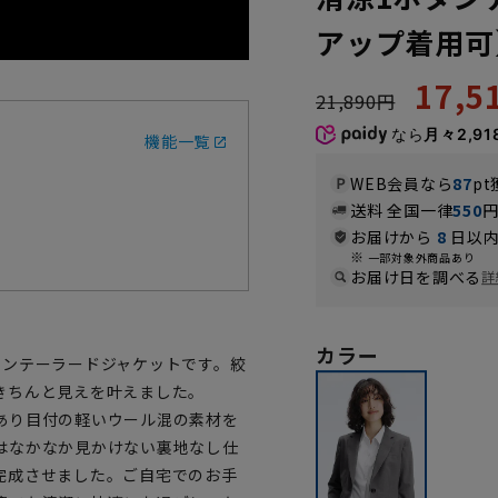
アップ着用可
17,
21,890円
なら
月々2,91
機能一覧
WEB会員なら
87
pt
送料 全国一律
550
お届けから
8
日以内
一部対象外商品あり
お届け日を調べる
詳
カラー
タンテーラードジャケットです。絞
きちんと見えを叶えました。
あり目付の軽いウール混の素材を
はなかなか見かけない裏地なし仕
完成させました。ご自宅でのお手