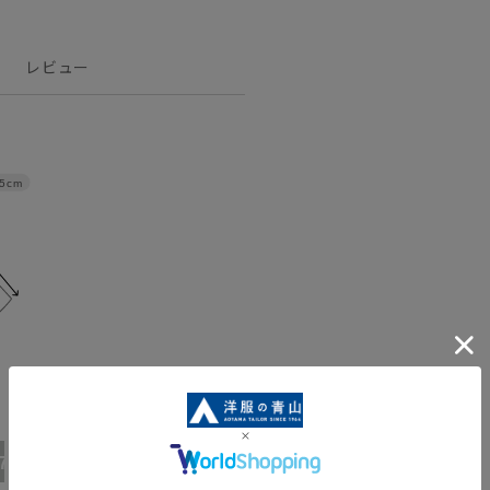
レビュー
.5cm
17号
19号
21号