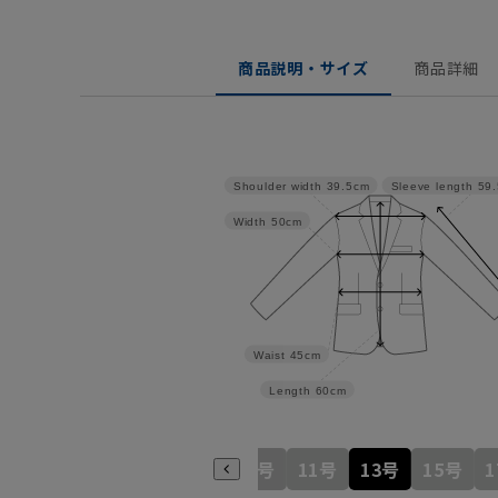
商品説明・サイズ
商品詳細
Shoulder width
39.5cm
Sleeve length
59
Width
50cm
Waist
45cm
Length
60cm
5号
7号
9号
11号
13号
15号