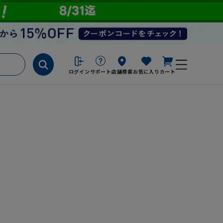
ログイン
サポート
店舗検索
お気に入り
カート