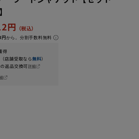
】
512円
8円
から。分割手数料無料
獲得
円（店舗受取なら
無料
）
の返品交換可
詳細
細