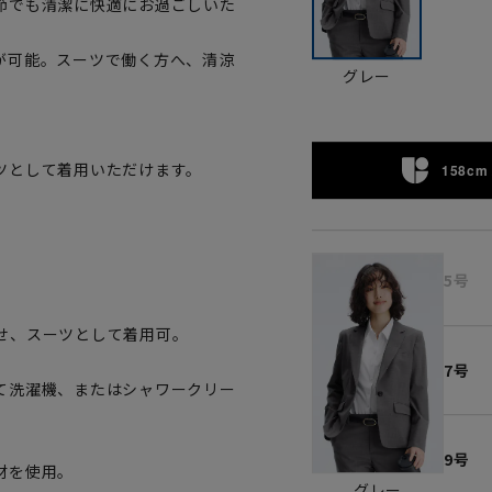
節でも清潔に快適にお過ごしいた
が可能。スーツで働く方へ、清涼
グレー
ツとして着用いただけます。
158cm 
。
5号
せ、スーツとして着用可。
7号
て洗濯機、またはシャワークリー
9号
材を使用。
グレー