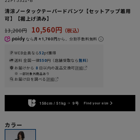
清涼ノータックテーパードパンツ【セットアップ着用
可】【裾上げ済み】
10,560円
13,200円
なら
月々1,760円
から。分割手数料無料
WEB会員なら
52
pt獲得
送料 全国一律
550
円（店舗受取なら
無料
）
お届けから
8
日以内の返品交換可
詳細
一部対象外商品あり
お届け日を調べる
詳細
158cm / 51kg
9号
Find your size
カラー