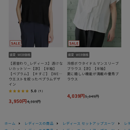
【週替わり_レディース】透けな
冷感ボウタイドルマンスリーブ
いカットソー【涼】【半袖】
ブラウス【涼】【半袖】
【ペプラム】【＃すご】【WEB
夏に嬉しい機能が満載の優秀ブ
限定サイズあり】
ウエストを絞ったペプラムデザ
ラウス
イン
5.0
（1）
4,039円
5,049円
3,950円
4,389円
ホーム
レディースの商品
レディース セットアップスーツ
レ