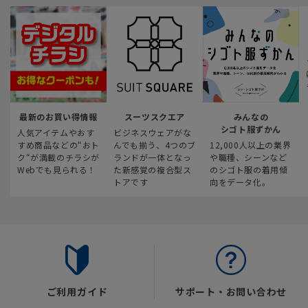
最新のお買い得情報
スーツスクエア
みんなの
シゴト服ずかん
人気アイテムやおす
ビジネスウェアがな
すめ商品などの“おト
んでも揃う、4つのブ
12,000人以上の業界
ク“が満載のチラシが
ランドが一体となっ
や職種、シーンなど
Webでも見られる！
た新感覚の複合型ス
のシゴト服の着用傾
トアです
向をデータ化。
ご利用ガイド
サポート・お問い合わせ