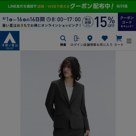
検索
ログイン
店舗検索
お気に入り
カート