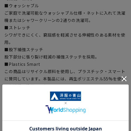
■ウォッシャブル
ご家庭で洗濯可能なウォッシャブル仕様・ネットに入れて洗濯
機またはシャワークリーンの2通りの洗濯可。
■ストレッチ
シワができにくく、窮屈感を軽減させる伸縮性のある素材を使
用。
■股下補強ステッチ
股下部分に張り裂け軽減の補強ステッチを採用。
■Plastics Smart
この商品はリサイクル原料を使用し、プラスチック・スマート
に賛同しています。本製品には、再生ポリエステル55%を使用
した繊維を使用しております。
【お直しについて】
こちらの商品の裾直しをする場合は店舗にて承ります。補正料
金については店舗へお問い合わせください。商品の股下以上の
長さの調節は出来ません、予めご了承ください。