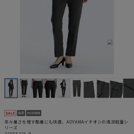
年々暑さを増す酷暑にも快適、AOYAMAイチオシの清涼軽量シ
リーズ
22PT5321-B