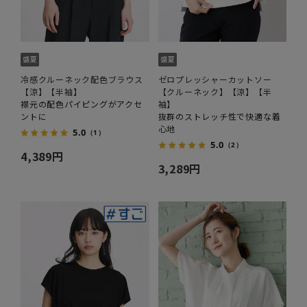
冷感クルーネック配色ブラウス
ゼロプレッシャーカットソー
【涼】【半袖】
【クルーネック】【涼】【半
襟元の配色パイピングがアクセ
袖】
ントに
抜群のストレッチ性で快適な着
心地
5.0
（1）
5.0
（2）
4,389円
3,289円