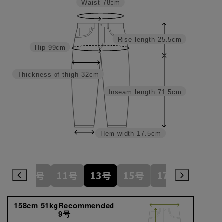
Waist
78cm
Rise length
25.5cm
Hip
99cm
Thickness of thigh
32cm
Inseam length
71.5cm
Hem width
17.5cm
7号
9号
11号
13号
15号
17号
19号
158cm 51kgRecommended
9号