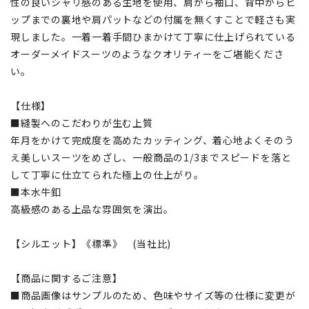
性の良いシャリ感のある生地を使用、肩から袖口、背中からヒ
ップまでの裏地や肩パットなどの付属を無くすことで軽さも実
現しました。一着一着手間ひまかけて丁寧に仕上げられている
オーダーメイドスーツのようなクオリティーをご堪能くださ
い。
【仕様】
■縫製へのこだわりが生む上質
年月をかけて完成度を高めたカッティング、着心地よくそのう
え美しいスーツをめざし、一般商品の1/3までスピードを落と
して丁寧に仕立てられた極上の仕上がり。
■本水牛釦
高級感のある上品な雰囲気を演出。
【シルエット】《標準》 (当社比)
【商品に関するご注意】
■商品画像はサンプルのため、色味やサイズ等の仕様に変更が