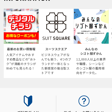
最新のお買い得情報
スーツスクエア
みんなの
シゴト服ずかん
人気アイテムやおす
ビジネスウェアがな
すめ商品などの“おト
んでも揃う、4つのブ
12,000人以上の業界
ク“が満載のチラシが
ランドが一体となっ
や職種、シーンなど
Webでも見られる！
た新感覚の複合型ス
のシゴト服の着用傾
トアです
向をデータ化。