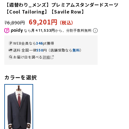
【週替わり_メンズ】プレミアムスタンダードスーツ
【Cool Tailoring】【Savile Row】
69,201円
76,890円
なら
月々11,533円
から。分割手数料無料
WEB会員なら
346
pt獲得
送料 全国一律
550
円（店舗受取なら
無料
）
お届け日を調べる
詳細
カラーを選択