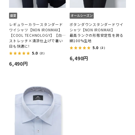
レギュラーカラースタンダード
ボタンダウンスタンダードワイ
ワイシャツ【NON IRONMAX】
シャツ【NON IRONMAX】
【COOL TECHNOLOGY】【白
最高ランクの形態安定性を誇る
無地】
ストレッチ×清涼仕上げで暑い
綿100%生地
日も快適に!
5.0
（2）
5.0
（2）
6,490円
6,490円