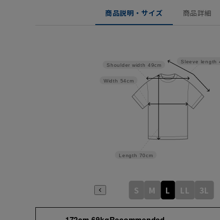
商品説明・サイズ
商品詳細
Sleeve length
Shoulder width
49cm
Width
54cm
Length
70cm
S
M
L
LL
3L
172cm 69kgRecommended