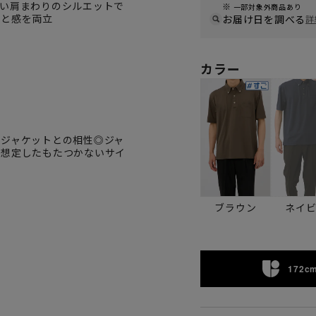
しい肩まわりのシルエットで
一部対象外商品あり
んと感を両立
お届け日を調べる
詳
カラー
でジャケットとの相性◎ジャ
を想定したもたつかないサイ
ブラウン
ネイ
172cm