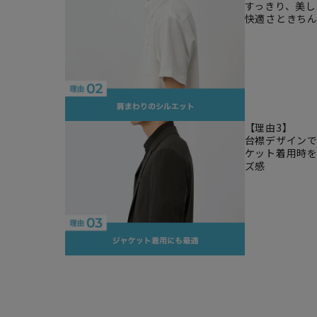
すっきり、美
快適さときち
【理由3】
台襟デザイン
ケット着用時
ズ感