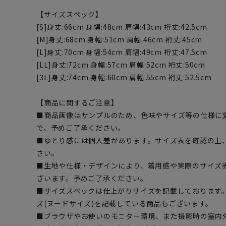
【サイズスペック】
[S]身丈:66cm 身幅:48cm 肩幅:43cm 裄丈:42.5cm
[M]身丈:68cm 身幅:51cm 肩幅:46cm 裄丈:45cm
[L]身丈:70cm 身幅:54cm 肩幅:49cm 裄丈:47.5cm
[LL]身丈:72cm 身幅:57cm 肩幅:52cm 裄丈:50cm
[3L]身丈:74cm 身幅:60cm 肩幅:55cm 裄丈:52.5cm
【商品に関するご注意】
■商品画像はサンプルのため、色味やサイズ等の仕様に
で、予めご了承ください。
■ゆとり感には個人差があります。サイズ表を確認の上
さい。
■生地や仕様・デザインにより、着用感や実際のサイズ
ざいます。予めご了承ください。
■サイズスペックは仕上がりサイズを記載しております
ズ(ヌードサイズ)を記載している商品もございます。
■ブラウザやお使いのモニター環境、また撮影時の室内