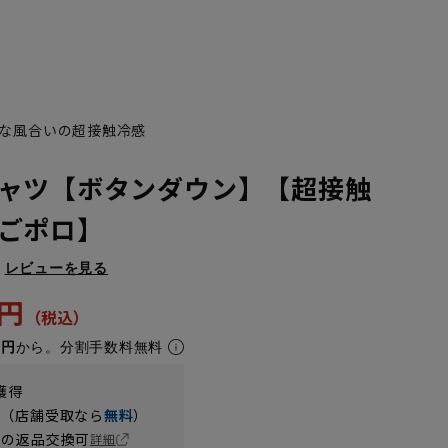
な風合いの超接触冷感
ャツ【ボタンダウン】【超接触
ごポロ】
レビューを見る
2円
4円
から。分割手数料無料
獲得
円（店舗受取なら
無料
）
の返品交換可
詳細