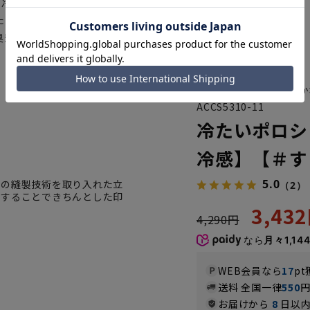
で冷たく、通気性がありサラっと心
ためお手入れも簡単。台襟付きの
臭効果のあるデオドラントテープ
上品な光沢があり滑らか
ACCS5310-11
冷たいポロシ
冷感】【＃す
5.0
ツの縫製技術を取り入れた立
（2）
にすることできちんとした印
3,43
4,290円
なら
月々1,14
WEB会員なら
17
pt
送料 全国一律
550
お届けから
8
日以内