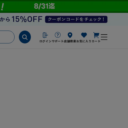
ログイン
サポート
店舗検索
お気に入り
カート