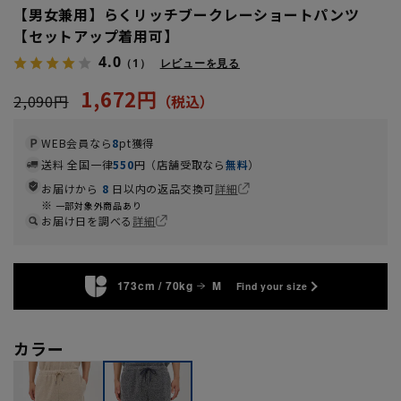
【男女兼用】らくリッチブークレーショートパンツ
【セットアップ着用可】
4.0
（1）
レビューを見る
1,672円
2,090円
WEB会員なら
8
pt獲得
送料 全国一律
550
円（店舗受取なら
無料
）
お届けから
8
日以内の返品交換可
詳細
一部対象外商品あり
お届け日を調べる
詳細
173cm / 70kg
M
Find your size
カラー