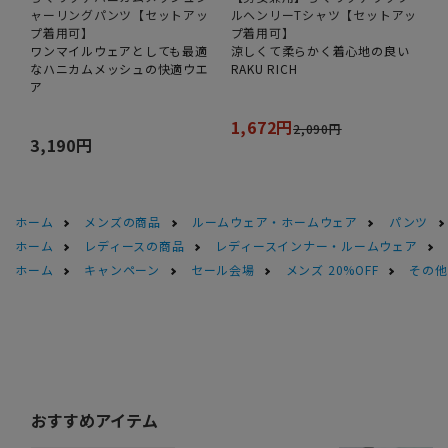
ャーリングパンツ【セットアッ
ルヘンリーTシャツ【セットアッ
プ着用可】
プ着用可】
ワンマイルウェアとしても最適
涼しくて柔らかく着心地の良い
なハニカムメッシュの快適ウエ
RAKU RICH
ア
1,672円
2,090円
3,190円
ホーム
メンズの商品
ルームウェア・ホームウェア
パンツ
ホーム
レディースの商品
レディースインナー・ルームウェア
ホーム
キャンペーン
セール会場
メンズ 20%OFF
その他S