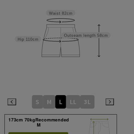
Waist
82cm
Outseam length
58cm
Hip
110cm
S
M
L
LL
3L
173cm 70kgRecommended
M