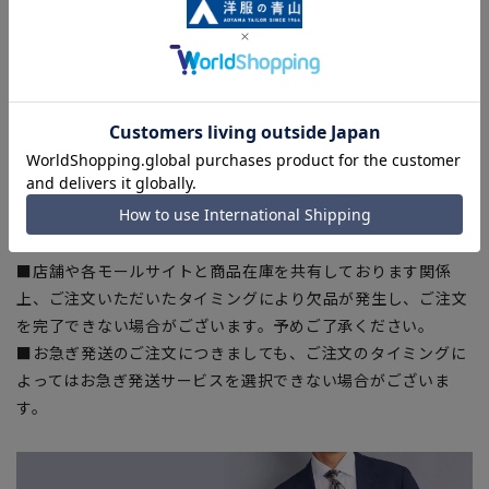
ある場合がございますので、予めご了承ください。
■生地や仕様・デザインにより、着用感や実際のサイズ表に若
干の誤差が生じる場合がございます。予めご了承ください。
■サイズスペックは仕上がりサイズを記載しております。一
部、商品現物におすすめサイズ(ヌードサイズ)を記載している
商品もございます。
■ブラウザやお使いのモニター環境、また撮影時の室内外の光
加減により、実際の商品と掲載画像の色味が異なる場合がござ
います。
■店舗や各モールサイトと商品在庫を共有しております関係
上、ご注文いただいたタイミングにより欠品が発生し、ご注文
を完了できない場合がございます。予めご了承ください。
■お急ぎ発送のご注文につきましても、ご注文のタイミングに
よってはお急ぎ発送サービスを選択できない場合がございま
す。