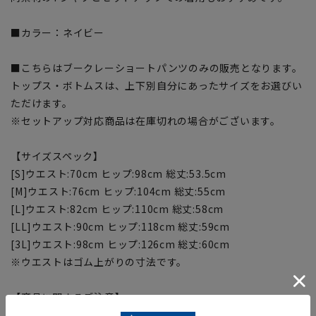
■カラー：ネイビー
■こちらはブークレーショートパンツのみの販売となります。
トップス・ボトムスは、上下別自分にあったサイズをお選びい
ただけます。
※セットアップ対応商品は在庫切れの場合がございます。
【サイズスペック】
[S]ウエスト:70cm ヒップ:98cm 総丈:53.5cm
[M]ウエスト:76cm ヒップ:104cm 総丈:55cm
[L]ウエスト:82cm ヒップ:110cm 総丈:58cm
[LL]ウエスト:90cm ヒップ:118cm 総丈:59cm
[3L]ウエスト:98cm ヒップ:126cm 総丈:60cm
※ウエストはゴム上がりの寸法です。
【商品に関するご注意】
■商品画像はサンプルのため、色味やサイズ等の仕様に変更が