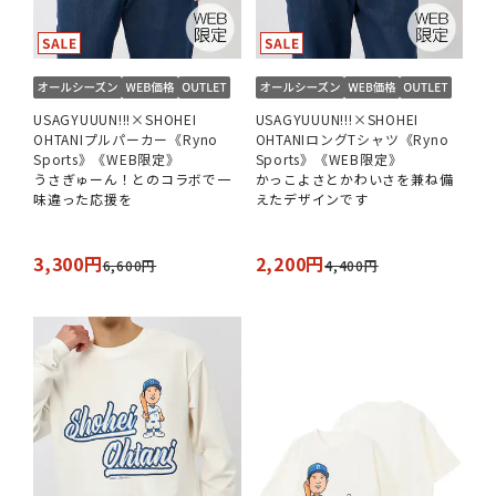
USAGYUUUN!!!×SHOHEI
USAGYUUUN!!!×SHOHEI
OHTANIプルパーカー《Ryno
OHTANIロングTシャツ《Ryno
Sports》《WEB限定》
Sports》《WEB限定》
うさぎゅーん！とのコラボで一
かっこよさとかわいさを兼ね備
味違った応援を
えたデザインです
3,300円
2,200円
6,600円
4,400円