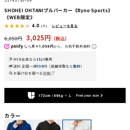
SHOHEI OHTANIプルパーカー《Ryno Sports》
《WEB限定》
4.0
（1）
レビューを見る
3,025円
6,050円
なら
月々1,008円
から。分割手数料無料
WEB会員なら
15
pt獲得
送料 全国一律
550
円（店舗受取なら
無料
）
お届け日を調べる
詳細
172cm / 69kg
L
Find your size
カラー