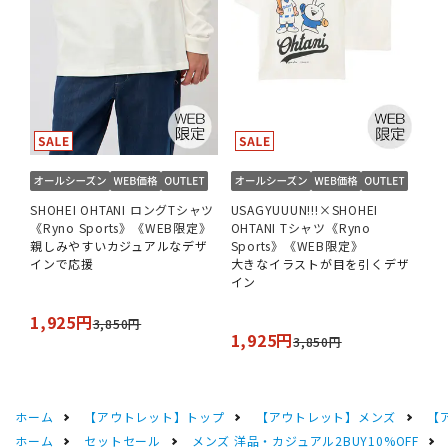
SHOHEI OHTANI ロングTシャツ
USAGYUUUN!!!×SHOHEI
《Ryno Sports》《WEB限定》
OHTANI Tシャツ《Ryno
親しみやすいカジュアルなデザ
Sports》《WEB限定》
インで応援
大きなイラストが目を引くデザ
イン
1,925円
3,850円
1,925円
3,850円
ホーム
【アウトレット】トップ
【アウトレット】メンズ
【
ホーム
セットセール
メンズ 洋品・カジュアル2BUY10%OFF