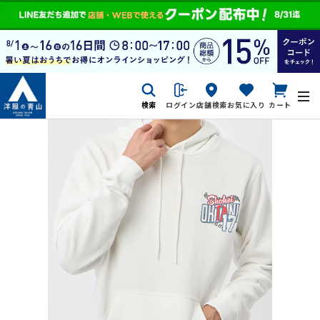
検索
ログイン
店舗検索
お気に入り
カート