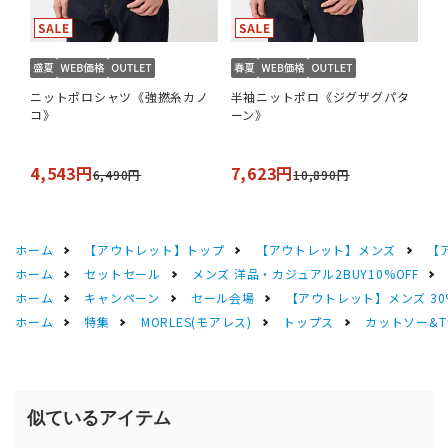
ニットポロシャツ《強撚糸カノ
半袖ニットポロ《ジグザグパタ
コ》
ーン》
4,543円
7,623円
6,490円
10,890円
ホーム
【アウトレット】トップ
【アウトレット】メンズ
【
ホーム
セットセール
メンズ 洋品・カジュアル2BUY10%OFF
ホーム
キャンペーン
セール会場
【アウトレット】メンズ 30
ホーム
特集
MORLES(モアレス)
トップス
カットソー&