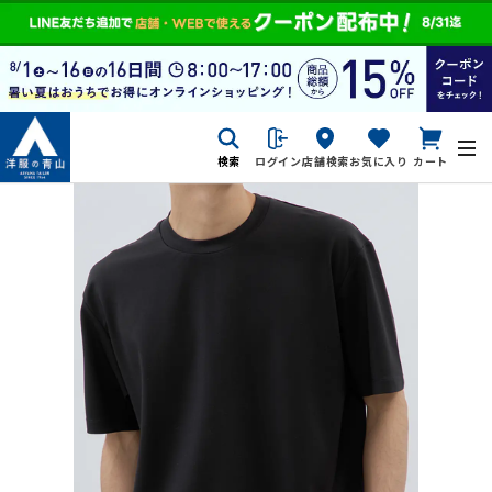
検索
ログイン
店舗検索
お気に入り
カート