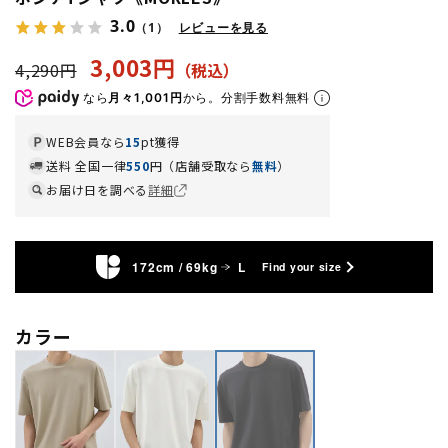
3.0
（1）
レビューを見る
3,003円
4,290円
なら
月々1,001円
から。分割手数料無料
WEB会員なら
15
pt獲得
送料 全国一律
550
円（店舗受取なら
無料
）
お届け日を調べる
詳細
172cm / 69kg
L
Find your size
カラー