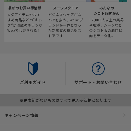
最新のお買い得情報
スーツスクエア
みんなの
シゴト服ずかん
人気アイテムやおす
ビジネスウェアがな
すめ商品などの“おト
んでも揃う、4つのブ
12,000人以上の業界
ク“が満載のチラシが
ランドが一体となっ
や職種、シーンなど
Webでも見られる！
た新感覚の複合型ス
のシゴト服の着用傾
トアです
向をデータ化。
ご利用ガイド
サポート・お問い合わせ
※税表記がないものはすべて税込み価格となります
キャンペーン情報