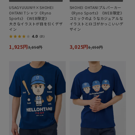
USAGYUUUN!!!×SHOHEI
SHOHEI OHTANIプルパーカー
OHTANI Tシャツ《Ryno
《Ryno Sports》《WEB限定》
Sports》《WEB限定》
コミックのようなカジュアルな
大きなイラストが目を引くデザ
イラストとロゴがかっこいいデ
イン
ザイン
4.0
（2）
1,925円
3,025円
3,850円
6,050円