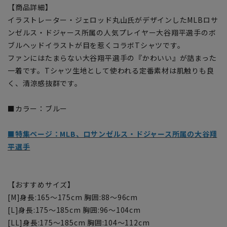
【商品詳細】
イラストレーター・ジェロッド丸山氏がデザインしたMLBロサ
ンゼルス・ドジャース所属の人気プレイヤー大谷翔平選手のボ
ブルヘッドイラストが目を惹くコラボTシャツです。
ファンにはたまらない大谷翔平選手の『かわいい』が詰まった
一着です。Tシャツ生地として使われる定番素材は肌触りも良
く、清涼感抜群です。
■カラー：ブルー
■特集ページ：MLB、ロサンゼルス・ドジャース所属の大谷翔
平選手
【おすすめサイズ】
[M]身長:165～175cm 胸囲:88～96cm
[L]身長:175～185cm 胸囲:96～104cm
[LL]身長:175～185cm 胸囲:104～112cm