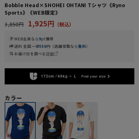
Bobble Head×SHOHEI OHTANI Tシャツ《Ryno
Sports》《WEB限定》
1,925円
3,850円
WEB会員なら
9
pt獲得
送料 全国一律
550
円（店舗受取なら
無料
）
お届け日を調べる
詳細
172cm / 69kg
L
Find your size
カラー