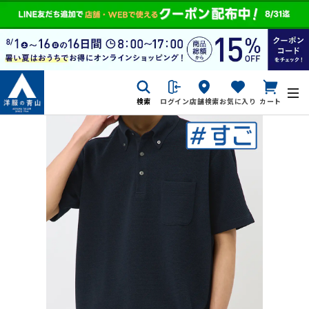
検索
ログイン
店舗検索
お気に入り
カート