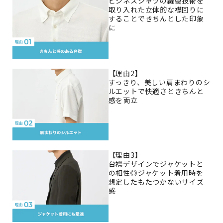
ビジネスシャツの縫製技術を
取り入れた立体的な襟回りに
することできちんとした印象
に
【理由2】
すっきり、美しい肩まわりのシ
ルエットで快適さときちんと
感を両立
【理由3】
台襟デザインでジャケットと
の相性◎ジャケット着用時を
想定したもたつかないサイズ
感