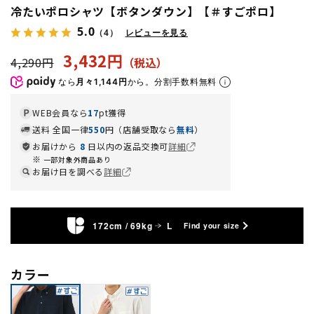
冷たいポロシャツ【ボタンダウン】【＃すごポロ】
5.0
（4）
レビューを見る
3,432円
4,290円
なら
月々1,144円
から。分割手数料無料
WEB会員なら
17
pt獲得
送料 全国一律
550
円（店舗受取なら
無料
）
お届けから
8
日以内の返品交換可
詳細
一部対象外商品あり
お届け日を調べる
詳細
172cm / 69kg
L
Find your size
カラー