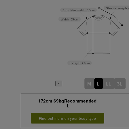
Sleeve length
Shoulder width
50cm
Width
55cm
Length
72cm
M
L
LL
3L
172cm 69kgRecommended
L
Find out more on your body type