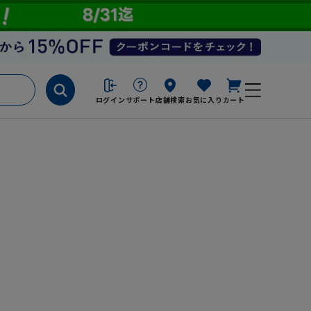
ログイン
サポート
店舗検索
お気に入り
カート