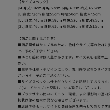
【サイズスペック】
[M]身丈:70cm 身幅:52cm 肩幅:47cm 裄丈:45.5cm
[L]身丈:72cm 身幅:55cm 肩幅:50cm 裄丈:47.5cm
[LL]身丈:74cm 身幅:58cm 肩幅:53cm 裄丈:49.5cm
[3L]身丈:76cm 身幅:61cm 肩幅:56cm 裄丈:51.5cm
【商品に関するご注意】
■商品画像はサンプルのため、色味やサイズ等の仕様に
で、予めご了承ください。
■ゆとり感には個人差があります。サイズ表を確認の上
さい。
■生地や仕様・デザインにより、着用感や実際のサイズ
ざいます。予めご了承ください。
■サイズスペックは仕上がりサイズを記載しております
ズ(ヌードサイズ)を記載している商品もございます。
■ブラウザやお使いのモニター環境、また撮影時の室内
掲載画像の色味が異なる場合がございます。
■店舗や各モールサイトと商品在庫を共有しております