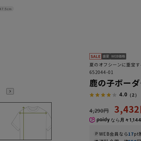
47.5cm
夏のオフシーンに重宝す
652044-01
鹿の子ボーダ
4.0
（2）
3,43
4,290円
なら
月々1,14
WEB会員なら
17
pt