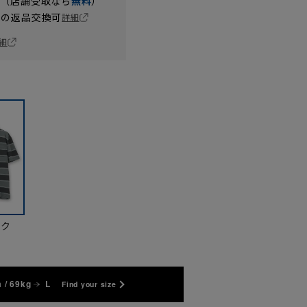
円（店舗受取なら
無料
）
の返品交換可
詳細
細
ック
 / 69kg
L
Find your size