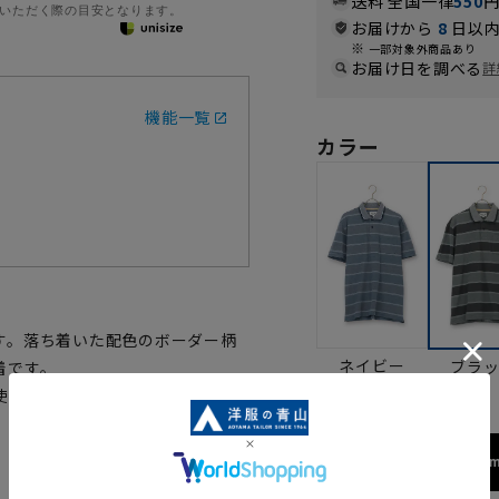
送料 全国一律
550
いただく際の目安となります。
お届けから
8
日以内
一部対象外商品あり
お届け日を調べる
詳
機能一覧
カラー
す。落ち着いた配色のボーダー柄
ネイビー
ブラ
着です。
使用しています。
172cm