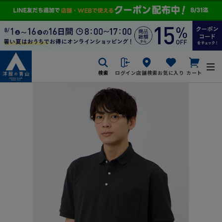
検索
ログイン
店舗検索
お気に入り
カート