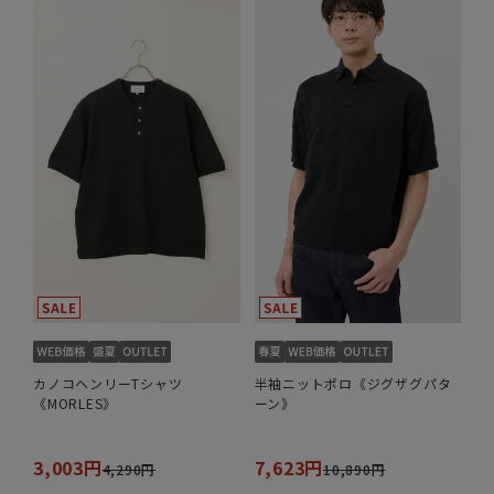
カノコヘンリーTシャツ
半袖ニットポロ《ジグザグパタ
《MORLES》
ーン》
3,003円
7,623円
4,290円
10,890円