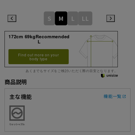
S
M
L
LL
172cm 69kgRecommended
L
Find out more on your
body type
あくまでもサイズをご検討いただく際の目安となります。
商品説明
主な機能
機能一覧