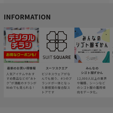
INFORMATION
最新のお買い得情報
スーツスクエア
みんなの
シゴト服ずかん
人気アイテムやおす
ビジネスウェアがな
すめ商品などの“おト
んでも揃う、4つのブ
12,000人以上の業界
ク“が満載のチラシが
ランドが一体となっ
や職種、シーンなど
Webでも見られる！
た新感覚の複合型ス
のシゴト服の着用傾
トアです
向をデータ化。