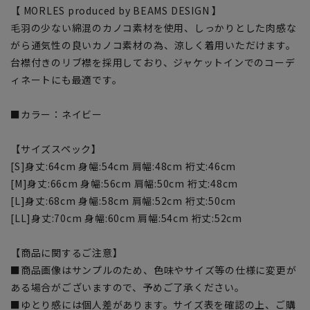
【 MORLES produced by BEAMS DESIGN 】
毛羽の少ない綿混のカノコ素材を使用、しっかりとした肉感な
がら通気性の良いカノコ素材の為、涼しく着用いただけます。
台襟付きのリブ襟を採用しており、ジャケットインでのコーデ
ィネートにも最適です。
■カラー：ネイビー
【サイズスペック】
[S]身丈:64cm 身幅:54cm 肩幅:48cm 裄丈:46cm
[M]身丈:66cm 身幅:56cm 肩幅:50cm 裄丈:48cm
[L]身丈:68cm 身幅:58cm 肩幅:52cm 裄丈:50cm
[LL]身丈:70cm 身幅:60cm 肩幅:54cm 裄丈:52cm
【商品に関するご注意】
■商品画像はサンプルのため、色味やサイズ等の仕様に変更が
ある場合がございますので、予めご了承ください。
■ゆとり感には個人差があります。サイズ表を確認の上、ご購