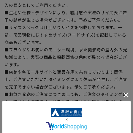
入の目安としてご利用ください。
■生地や仕様・デザインにより、着用感や実際のサイズ表に若
干の誤差が生じる場合がございます。予めご了承ください。
■サイズスペックは仕上がりサイズを記載しております。一
部、商品現物におすすめサイズ(ヌードサイズ)を記載している
商品もございます。
■ブラウザやお使いのモニター環境、また撮影時の室内外の光
加減により、実際の商品と掲載画像の色味が異なる場合がござ
います。
■店舗や各モールサイトと商品在庫を共有しております関係
上、ご注文いただいたタイミングにより欠品が発生し、ご注文
を完了できない場合がございます。予めご了承ください。
■お急ぎ発送のご注文につきましても、ご注文のタイミングに
よってはお急ぎ発送サービスを選択できない場合がございま
す。