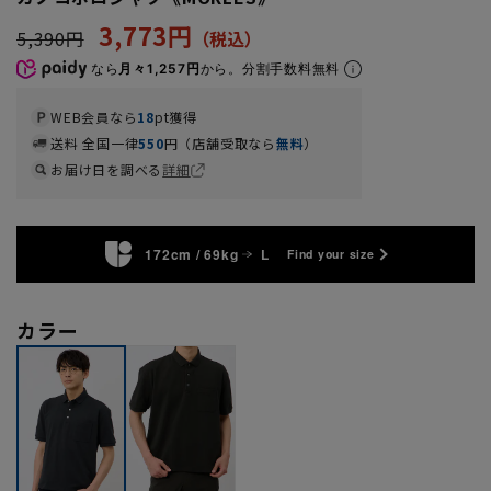
3,773円
5,390円
なら
月々1,257円
から。分割手数料無料
WEB会員なら
18
pt獲得
送料 全国一律
550
円（店舗受取なら
無料
）
お届け日を調べる
詳細
172cm / 69kg
L
Find your size
カラー