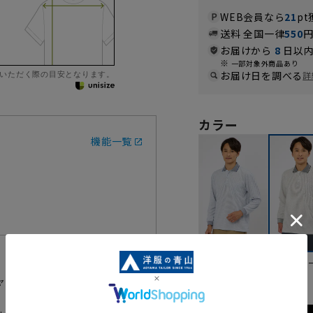
WEB会員なら
21
pt
送料 全国一律
550
お届けから
8
日以内
一部対象外商品あり
いただく際の目安となります。
お届け日を調べる
詳
カラー
機能一覧
ブルー
グレ
ャツです。コーディネートしやす