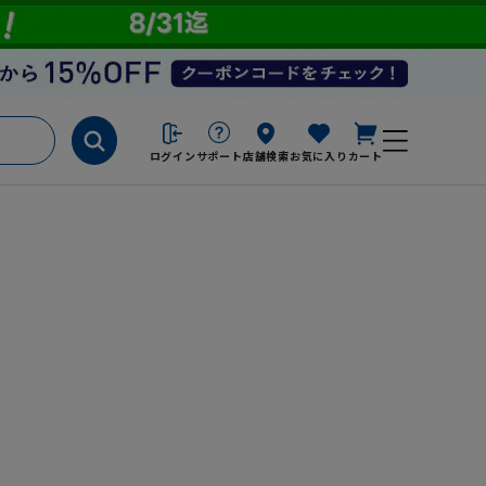
ログイン
サポート
店舗検索
お気に入り
カート