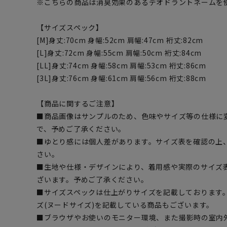
※こちらの商品は消臭効果のあるデオドラントネームを
【サイズスペック】
[M]身丈:70cm 身幅:52cm 肩幅:47cm 裄丈:82cm
[L]身丈:72cm 身幅:55cm 肩幅:50cm 裄丈:84cm
[LL]身丈:74cm 身幅:58cm 肩幅:53cm 裄丈:86cm
[3L]身丈:76cm 身幅:61cm 肩幅:56cm 裄丈:88cm
【商品に関するご注意】
■商品画像はサンプルのため、色味やサイズ等の仕様に
で、予めご了承ください。
■ゆとり感には個人差があります。サイズ表を確認の上
さい。
■生地や仕様・デザインにより、着用感や実際のサイズ
ざいます。予めご了承ください。
■サイズスペックは仕上がりサイズを記載しております
ズ(ヌードサイズ)を記載している商品もございます。
■ブラウザやお使いのモニター環境、また撮影時の室内