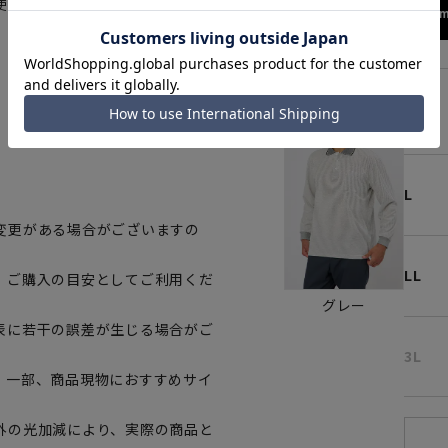
使用しています。
172cm
M
L
変更がある場合がございますの
LL
、ご購入の目安としてご利用くだ
グレー
表に若干の誤差が生じる場合がご
3L
。一部、商品現物におすすめサイ
外の光加減により、実際の商品と