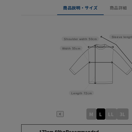
商品説明・サイズ
商品詳細
Sleeve lengt
Shoulder width
50cm
Width
55cm
Length
72cm
M
L
LL
3L
172cm 69kgRecommended