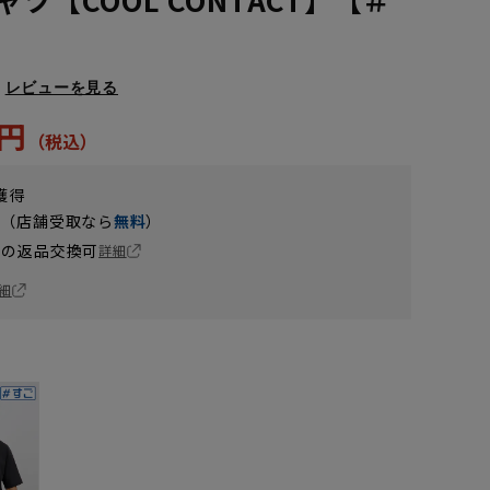
レビューを見る
2円
獲得
円（店舗受取なら
無料
）
の返品交換可
詳細
細