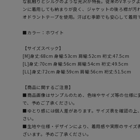
な肌触りとシルクのような光沢が特長。従来のVネック
ンに着用しても納まりが良く、ジャケットの後ろ襟が汚
オドラントテープを使用。汗ばむ季節でも安心して着用
■カラー：ホワイト
【サイズスペック】
[M]身丈:68cm 身幅:53cm 肩幅:52cm 裄丈:47.5cm
[L]身丈:70cm 身幅:56cm 肩幅:54cm 裄丈:49.5cm
[LL]身丈:72cm 身幅:59cm 肩幅:56cm 裄丈:51.5cm
【商品に関するご注意】
■商品画像はサンプルのため、色味やサイズ等の仕様に
で、予めご了承ください。
■ゆとり感には個人差があります。サイズ表を確認の上
さい。
■生地や仕様・デザインにより、着用感や実際のサイズ
ざいます。予めご了承ください。