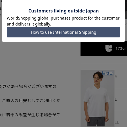
より若干角度を変えてジャケットイ
れにくい仕様。消臭効果のあるデ
できるオススメの1着です。
ブラ
ホワイト
172cm
M
変更がある場合がございますの
L
、ご購入の目安としてご利用くだ
表に若干の誤差が生じる場合がご
LL