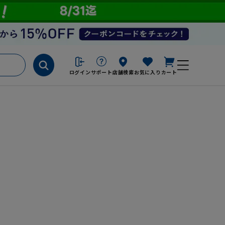
ログイン
サポート
店舗検索
お気に入り
カート