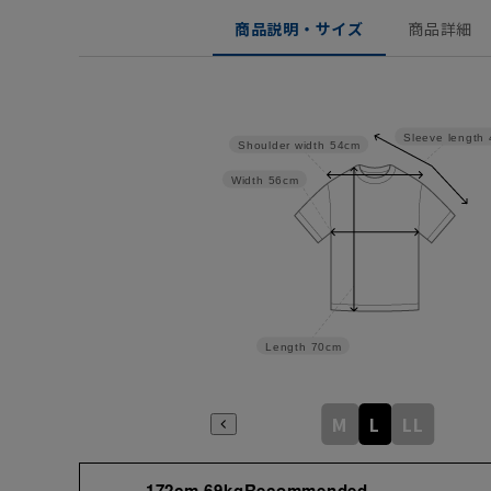
商品説明・サイズ
商品詳細
Sleeve length
Shoulder width
54cm
Width
56cm
Length
70cm
M
L
LL
172cm 69kgRecommended