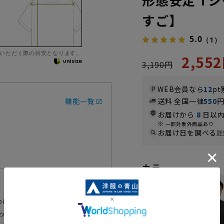
すご】
5.0
（1）
いただく際の目安となります。
2,55
3,190円
WEB会員なら
12
pt
機能一覧
送料 全国一律
550
お届けから
8
日以内
一部対象外商品あり
お届け日を調べる
詳
カラー
わになりにくい」形態安定性の高
ケットコットンを使用し、なめらか