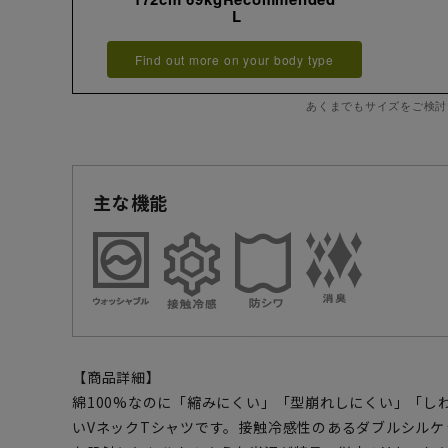
L
Find out more on your body type
あくまでもサイズをご検討
主な機能
【商品詳細】
綿100%なのに「縮みにくい」「型崩れしにくい」「し
いVネックTシャツです。接触冷感性のあるダブルシル