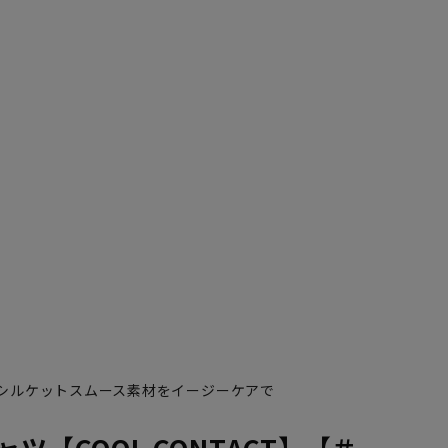
るシルケットスムース素材をイージーケアで
ャツ【COOL CONTACT】【＃