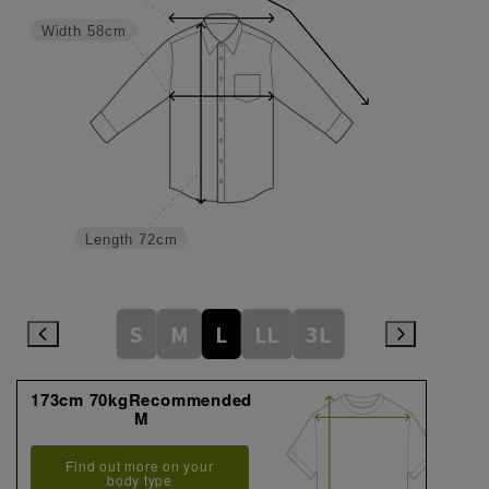
Width
58cm
Length
72cm
S
M
L
LL
3L
173cm 70kgRecommended
M
Find out more on your
body type