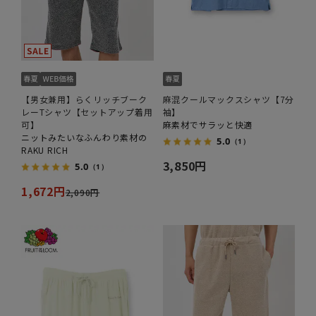
【男女兼用】らくリッチブーク
麻混クールマックスシャツ【7分
レーTシャツ【セットアップ着用
袖】
可】
麻素材でサラッと快適
ニットみたいなふんわり素材の
5.0
（1）
RAKU RICH
3,850円
5.0
（1）
1,672円
2,090円