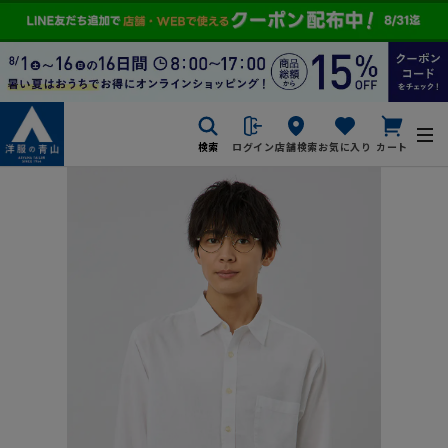
検索
ログイン
店舗検索
お気に入り
カート