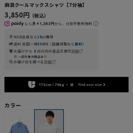
麻混クールマックスシャツ【7分袖】
3,850円
なら
月々1,283円
から。分割手数料無料
WEB会員なら
19
pt獲得
送料 全国一律
550
円（店舗受取なら
無料
）
お届けから
8
日以内の返品交換可
詳細
一部対象外商品あり
お届け日を調べる
詳細
173cm / 70kg
M
Find your size
カラー