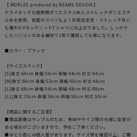
【 MORLES produced by BEAMS DESIGN 】
ドライタッチな強撚綿ポリエステル糸とストレッチポリエステ
ル糸を使用、肌面のスベリもよく形態安定性・ストレッチ性に
も優れたVネックニットTシャツに仕上がりました。しっかり
したハリコシのある編地で1枚で着用しても様になります。
■カラー：ブラック
【サイズスペック】
[S]身丈:64cm 身幅:50cm 肩幅:44cm 裄丈:44cm
[M]身丈:66cm 身幅:52cm 肩幅:46cm 裄丈:46cm
[L]身丈:68cm 身幅:54cm 肩幅:48cm 裄丈:48cm
[LL]身丈:70cm 身幅:56cm 肩幅:50cm 裄丈:50cm
【商品に関するご注意】
■商品画像はサンプルのため、色味やサイズ等の仕様に変更が
ある場合がございますので、予めご了承ください。
■ゆとり感には個人差があります。サイズ表を確認の上、ご購