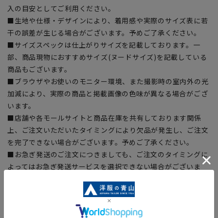
入の目安としてご利用ください。
■生地や仕様・デザインにより、着用感や実際のサイズ表に若
干の誤差が生じる場合がございます。予めご了承ください。
■サイズスペックは仕上がりサイズを記載しております。一
部、商品現物におすすめサイズ(ヌードサイズ)を記載している
商品もございます。
■ブラウザやお使いのモニター環境、また撮影時の室内外の光
加減により、実際の商品と掲載画像の色味が異なる場合がござ
います。
■店舗や各モールサイトと商品在庫を共有しております関係
上、ご注文いただいたタイミングにより欠品が発生し、ご注文
を完了できない場合がございます。予めご了承ください。
■お急ぎ発送のご注文につきましても、ご注文のタイミングに
よってはお急ぎ発送サービスを選択できない場合がございま
す。