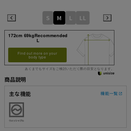
S
M
L
LL
172cm 69kgRecommended
L
Find out more on your
body type
あくまでもサイズをご検討いただく際の目安となります。
商品説明
主な機能
機能一覧