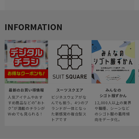
INFORMATION
最新のお買い得情報
スーツスクエア
みんなの
シゴト服ずかん
人気アイテムやおす
ビジネスウェアがな
すめ商品などの“おト
んでも揃う、4つのブ
12,000人以上の業界
ク“が満載のチラシが
ランドが一体となっ
や職種、シーンなど
Webでも見られる！
た新感覚の複合型ス
のシゴト服の着用傾
トアです
向をデータ化。