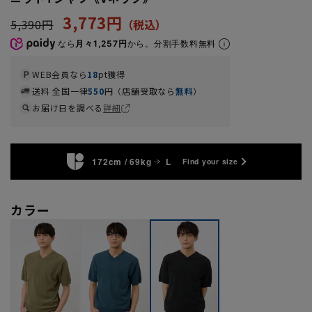
3,773円
5,390円
なら
月々1,257円
から。分割手数料無料
WEB会員なら
18
pt獲得
送料 全国一律
550
円（店舗受取なら
無料
）
お届け日を調べる
詳細
172cm / 69kg
L
Find your size
カラー