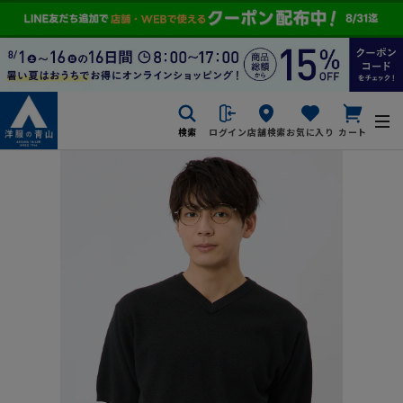
検索
ログイン
店舗検索
お気に入り
カート