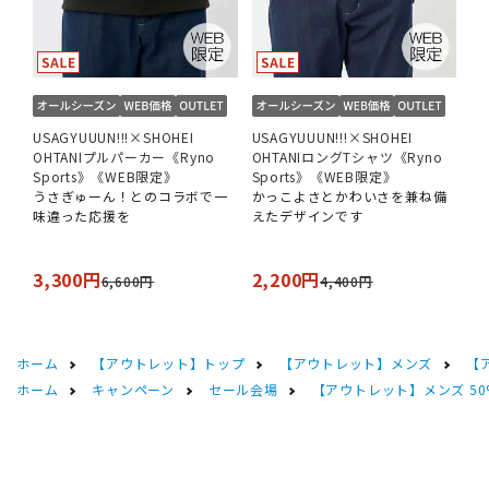
USAGYUUUN!!!×SHOHEI
USAGYUUUN!!!×SHOHEI
OHTANIプルパーカー《Ryno
OHTANIロングTシャツ《Ryno
Sports》《WEB限定》
Sports》《WEB限定》
うさぎゅーん！とのコラボで一
かっこよさとかわいさを兼ね備
味違った応援を
えたデザインです
3,300円
2,200円
6,600円
4,400円
ホーム
【アウトレット】トップ
【アウトレット】メンズ
【
ホーム
キャンペーン
セール会場
【アウトレット】メンズ 50