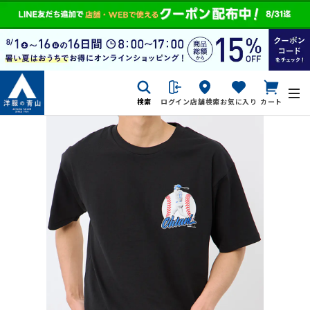
検索
ログイン
店舗検索
お気に入り
カート