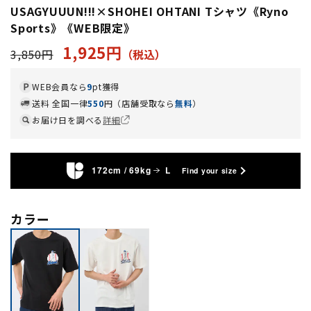
USAGYUUUN!!!×SHOHEI OHTANI Tシャツ《Ryno
Sports》《WEB限定》
1,925円
3,850円
WEB会員なら
9
pt獲得
送料 全国一律
550
円（店舗受取なら
無料
）
お届け日を調べる
詳細
172cm / 69kg
L
Find your size
カラー