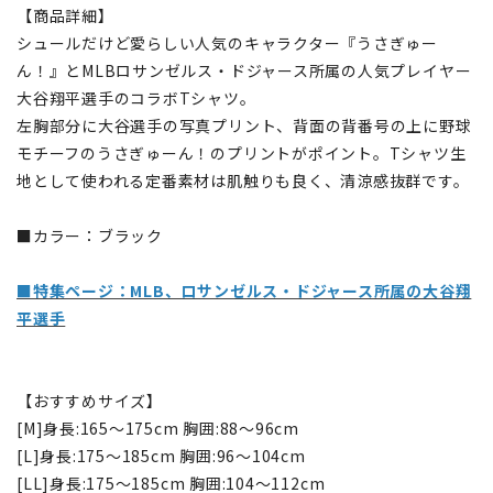
【商品詳細】
シュールだけど愛らしい人気のキャラクター『うさぎゅー
ん！』とMLBロサンゼルス・ドジャース所属の人気プレイヤー
大谷翔平選手のコラボTシャツ。
左胸部分に大谷選手の写真プリント、背面の背番号の上に野球
モチーフのうさぎゅーん！のプリントがポイント。Tシャツ生
地として使われる定番素材は肌触りも良く、清涼感抜群です。
■カラー：ブラック
■特集ページ：MLB、ロサンゼルス・ドジャース所属の大谷翔
平選手
【おすすめサイズ】
[M]身長:165～175cm 胸囲:88～96cm
[L]身長:175～185cm 胸囲:96～104cm
[LL]身長:175～185cm 胸囲:104～112cm