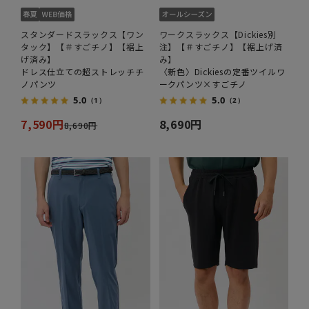
スタンダードスラックス【ワン
ワークスラックス【Dickies別
タック】【＃すごチノ】【裾上
注】【＃すごチノ】【裾上げ済
げ済み】
み】
ドレス仕立ての超ストレッチチ
〈新色〉Dickiesの定番ツイルワ
ノパンツ
ークパンツ×すごチノ
5.0
5.0
（1）
（2）
7,590円
8,690円
8,690円