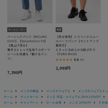
ベーシックパンツ【MIZUNO
【男女兼用】とろリッチスムー
GOLF】【Dynamotion Fit】
スハーフパンツ【セットアップ
【裾上げ済み】
着用可】
薄手ストレッチ生地でスポーツ
とろっとなめらかな肌ざわり
シーンも快適な「動けるパン
《TORO RICH》
ツ」
5.0
（1）
2,090円
7,590円
ホーム
メンズの商品
メンズカジュアル
メンズカジュアルト
ホーム
セットセール
メンズ 洋品・カジュアル2BUY10%OFF
ホーム
キャンペーン
セール会場
メンズ 20%OFF
その他S