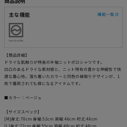
商品説明
主な機能
機能一覧
【商品詳細】
ドライな肌触りが特長の半袖ニットポロシャツです。
凹凸のあるドライな素材感と、ニット特有の豊かな伸縮性で快
適な着心地。落ち着いたカラーと同色の縁取りデザインが、1
枚で着用されても様になるアイテムです。
■カラー：ベージュ
【サイズスペック】
[M]身丈:70cm 身幅:52cm 肩幅:46cm 裄丈:46cm
[L]身丈:72cm 身幅:55cm 肩幅:48cm 裄丈:48cm