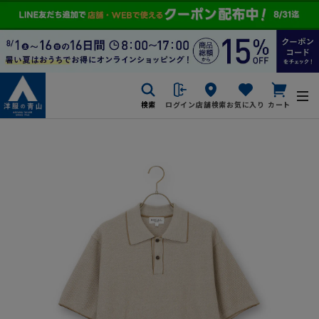
検索
ログイン
店舗検索
お気に入り
カート