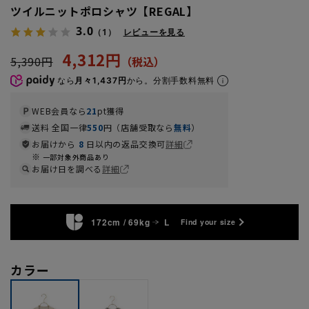
ツイルニットポロシャツ【REGAL】
3.0
（1）
レビューを見る
4,312円
5,390円
なら
月々1,437円
から。分割手数料無料
WEB会員なら
21
pt獲得
送料 全国一律
550
円（店舗受取なら
無料
）
お届けから
8
日以内の返品交換可
詳細
一部対象外商品あり
お届け日を調べる
詳細
172cm / 69kg
L
Find your size
カラー