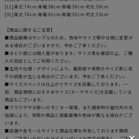
[LL]身丈:74cm 身幅:58cm 肩幅:50cm 裄丈:50cm
[3L]身丈:76cm 身幅:61cm 肩幅:52cm 裄丈:53cm
【商品に関するご注意】
■商品画像はサンプルのため、色味やサイズ等の仕様に変更が
ある場合がございますので、予めご了承ください。
■ゆとり感には個人差があります。サイズ表を確認の上、ご購
入の目安としてご利用ください。
■生地や仕様・デザインにより、着用感や実際のサイズ表に若
干の誤差が生じる場合がございます。予めご了承ください。
■サイズスペックは仕上がりサイズを記載しております。一
部、商品現物におすすめサイズ(ヌードサイズ)を記載している
商品もございます。
■ブラウザやお使いのモニター環境、また撮影時の室内外の光
加減により、実際の商品と掲載画像の色味が異なる場合がござ
います。
■店舗や各モールサイトと商品在庫を共有しております関係
上、ご注文いただいたタイミングにより欠品が発生し、ご注文