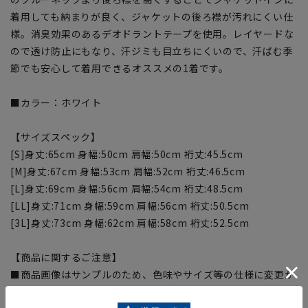
着用しても納まりが良く、ジャケットの後ろ襟が汚れにくい仕
様。消臭効果のあるデオドラントテープを使用。レイヤードな
ので透け防止にもなり、汗ジミも目立ちにくいので、汗ばむ季
節でも安心して着用できるオススメの1着です。
■カラー：ホワイト
【サイズスペック】
[S]身丈:65cm 身幅:50cm 肩幅:50cm 裄丈:45.5cm
[M]身丈:67cm 身幅:53cm 肩幅:52cm 裄丈:46.5cm
[L]身丈:69cm 身幅:56cm 肩幅:54cm 裄丈:48.5cm
[LL]身丈:71cm 身幅:59cm 肩幅:56cm 裄丈:50.5cm
[3L]身丈:73cm 身幅:62cm 肩幅:58cm 裄丈:52.5cm
【商品に関するご注意】
■商品画像はサンプルのため、色味やサイズ等の仕様に変更が
ある場合がございますので、予めご了承ください。