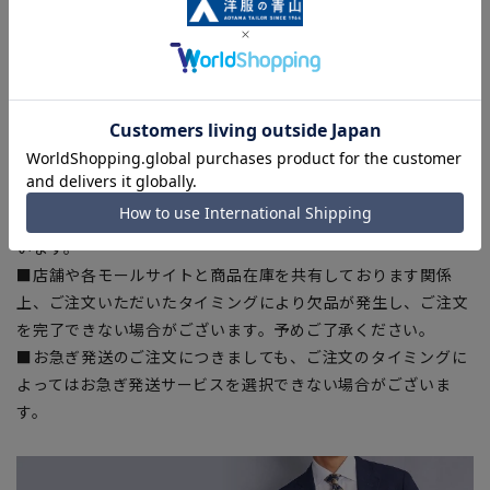
■ゆとり感には個人差があります。サイズ表を確認の上、ご購
入の目安としてご利用ください。
■生地や仕様・デザインにより、着用感や実際のサイズ表に若
干の誤差が生じる場合がございます。予めご了承ください。
■サイズスペックは仕上がりサイズを記載しております。一
部、商品現物におすすめサイズ(ヌードサイズ)を記載している
商品もございます。
■ブラウザやお使いのモニター環境、また撮影時の室内外の光
加減により、実際の商品と掲載画像の色味が異なる場合がござ
います。
■店舗や各モールサイトと商品在庫を共有しております関係
上、ご注文いただいたタイミングにより欠品が発生し、ご注文
を完了できない場合がございます。予めご了承ください。
■お急ぎ発送のご注文につきましても、ご注文のタイミングに
よってはお急ぎ発送サービスを選択できない場合がございま
す。