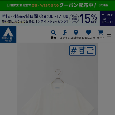
検索
ログイン
店舗検索
お気に入り
カート