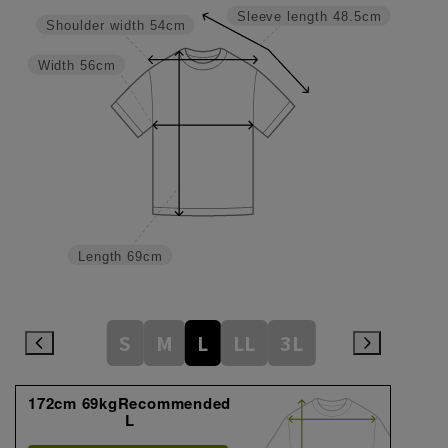
Sleeve length
48.5cm
Shoulder width
54cm
Width
56cm
Length
69cm
S
M
L
LL
3L
172cm 69kgRecommended
L