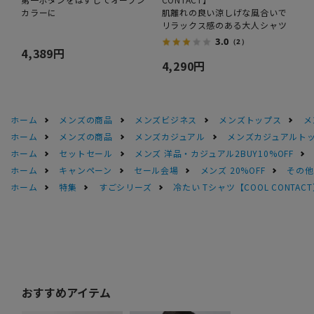
カラーに
肌離れの良い涼しげな風合いで
リラックス感のある大人シャツ
3.0
（2）
4,389円
4,290円
ホーム
メンズの商品
メンズビジネス
メンズトップス
メ
ホーム
メンズの商品
メンズカジュアル
メンズカジュアルト
ホーム
セットセール
メンズ 洋品・カジュアル2BUY10%OFF
ホーム
キャンペーン
セール会場
メンズ 20%OFF
その他S
ホーム
特集
すごシリーズ
冷たい Tシャツ【COOL CONTA