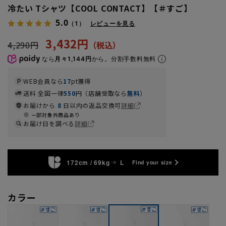
冷たい Tシャツ【COOL CONTACT】【＃すご】
5.0
（1）
レビューを見る
3,432円
4,290円
なら
月々1,144円
から。分割手数料無料
WEB会員なら
17
pt獲得
送料 全国一律
550
円（店舗受取なら
無料
）
お届けから
8
日以内の返品交換可
詳細
一部対象外商品あり
お届け日を調べる
詳細
172cm / 69kg
L
Find your size
カラー