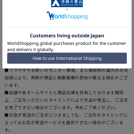
■商品画像はサンプルのため、色味やサイズ等の仕様に変更が
ある場合がございますので、予めご了承ください。
■ゆとり感には個人差があります。サイズ表を確認の上、ご購
入の目安としてご利用ください。
■生地や仕様・デザインにより、着用感や実際のサイズ表に若
干の誤差が生じる場合がございます。予めご了承ください。
■サイズスペックは仕上がりサイズを記載しております。一
部、商品現物におすすめサイズ(ヌードサイズ)を記載している
商品もございます。
■ブラウザやお使いのモニター環境、また撮影時の室内外の光
加減により、実際の商品と掲載画像の色味が異なる場合がござ
います。
■店舗や各モールサイトと商品在庫を共有しております関係
上、ご注文いただいたタイミングにより欠品が発生し、ご注文
を完了できない場合がございます。予めご了承ください。
■お急ぎ発送のご注文につきましても、ご注文のタイミングに
よってはお急ぎ発送サービスを選択できない場合がございま
す。