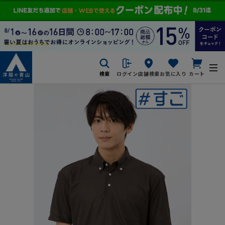
検索
ログイン
店舗検索
お気に入り
カート