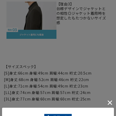
【理由3】
台襟デザインでジャケットと
の相性◎ジャケット着用時を
想定したもたつかないサイズ
感
【サイズスペック】
[S]身丈:66cm 身幅:49cm 肩幅:44cm 裄丈:20.5cm
[M]身丈:68cm 身幅:52cm 肩幅:46cm 裄丈:22cm
[L]身丈:71cm 身幅:54cm 肩幅:49cm 裄丈:23cm
[LL]身丈:74cm 身幅:57cm 肩幅:57cm 裄丈:24cm
[3L]身丈:77cm 身幅:60cm 肩幅:60cm 裄丈:25cm
【商品に関するご注意】