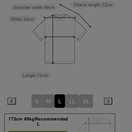
Sleeve length
23cm
Shoulder width
49cm
Width
54cm
Length
71cm
S
M
L
LL
3L
172cm 69kgRecommended
L