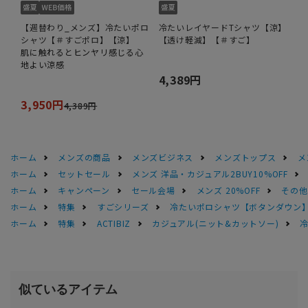
【週替わり_メンズ】冷たいポロ
冷たいレイヤードTシャツ【涼】
シャツ【＃すごポロ】【涼】
【透け軽減】【＃すご】
肌に触れるとヒンヤリ感じる心
地よい涼感
4,389円
3,950円
4,389円
ホーム
メンズの商品
メンズビジネス
メンズトップス
メ
ホーム
セットセール
メンズ 洋品・カジュアル2BUY10%OFF
ホーム
キャンペーン
セール会場
メンズ 20%OFF
その他S
ホーム
特集
すごシリーズ
冷たいポロシャツ【ボタンダウン
ホーム
特集
ACTIBIZ
カジュアル(ニット&カットソー)