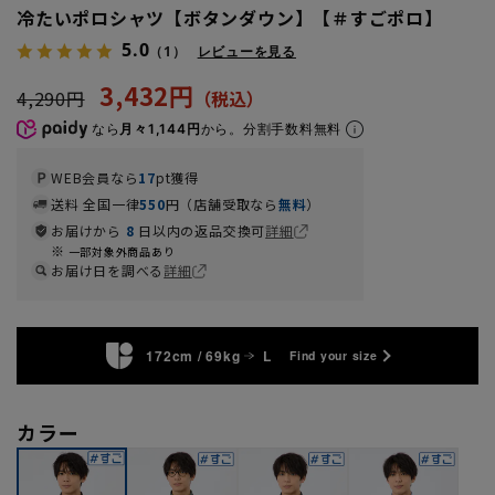
冷たいポロシャツ【ボタンダウン】【＃すごポロ】
5.0
（1）
レビューを見る
3,432円
4,290円
なら
月々1,144円
から。分割手数料無料
WEB会員なら
17
pt獲得
送料 全国一律
550
円（店舗受取なら
無料
）
お届けから
8
日以内の返品交換可
詳細
一部対象外商品あり
お届け日を調べる
詳細
172cm / 69kg
L
Find your size
カラー