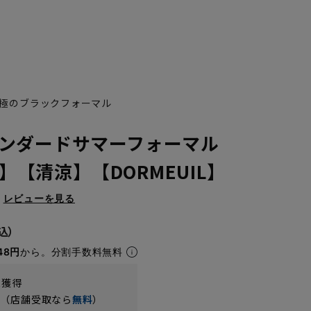
極のブラックフォーマル
ンダードサマーフォーマル
体】【清涼】【DORMEUIL】
レビューを見る
E8
48円
から。分割手数料無料
t獲得
円（店舗受取なら
無料
）