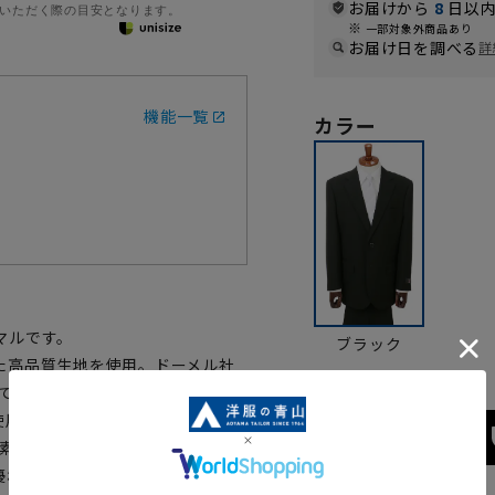
お届けから
8
日以内
いただく際の目安となります。
一部対象外商品あり
お届け日を調べる
詳
機能一覧
カラー
マルです。
ブラック
た高品質生地を使用。ドーメル社
って誕生した高貴な品格の香るラグ
使用しつつ、重厚感・高級感も兼
の夏素材で、濃染加工を施しているた
優れたキュプラを使用し滑らかな