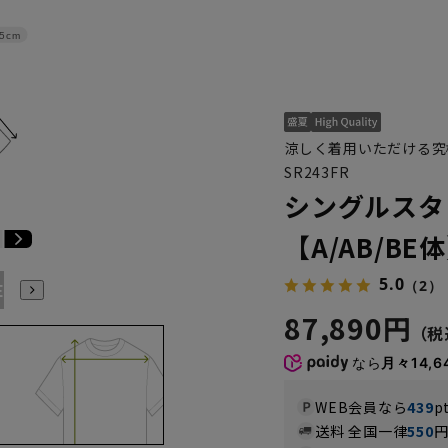
.5cm
涼しく着用いただける究
SR243FR
シングルスタ
【A/AB/BE
5.0
（2）
E4
BE5
BE6
BE7
BE8
E3
E4
E5
E6
E7
87,890円
なら
月々14,6
WEB会員なら
439
p
送料 全国一律
550