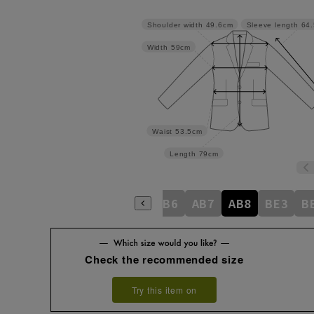
Shoulder width
49.6cm
Sleeve length
64
Width
59cm
Waist
53.5cm
Length
79cm
7
A8
AB3
AB4
AB5
AB6
AB7
AB8
BE3
B
Check the recommended size
Try this item on