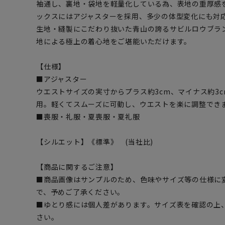
袖通し、裏地・袋地を軽量化している為、表地の重厚感
ックスにはアジャスターを採用、多少の体型変化にも対
生地・縫製にこだわり抜いた青山の誇るサビルロウブラ
地による極上の着心地をご堪能いただけます。
【仕様】
■アジャスター
ウエストサイズの実寸からプラス約3cm、マイナス約3
用。軽くてスムーズに可動し、ウエストを楽に調整でき
■喪服・礼服・夏喪服・夏礼服
【シルエット】《標準》 (当社比)
【商品に関するご注意】
■商品画像はサンプルのため、色味やサイズ等の仕様に
で、予めご了承ください。
■ゆとり感には個人差があります。サイズ表を確認の上
さい。