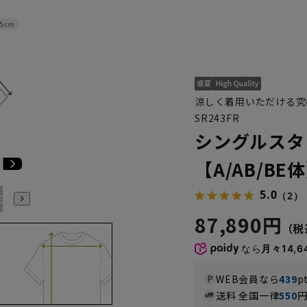
.5cm
涼しく着用いただける究
SR243FR
シングルスタ
【A/AB/BE
5.0
（2）
E4
BE5
BE6
BE7
BE8
E3
E4
E5
E6
E7
87,890円
なら
月々14,6
WEB会員なら
439
p
送料 全国一律
550