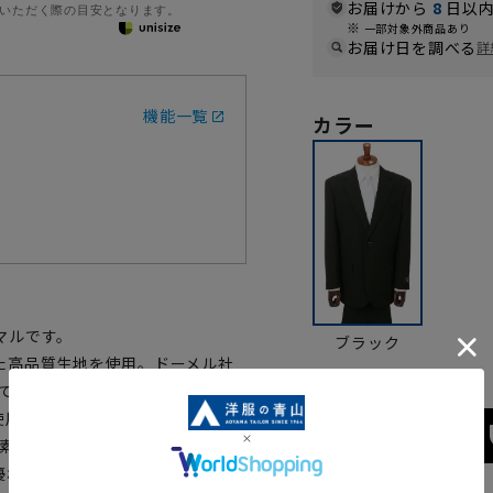
お届けから
8
日以内
いただく際の目安となります。
一部対象外商品あり
お届け日を調べる
詳
機能一覧
カラー
マルです。
ブラック
た高品質生地を使用。ドーメル社
って誕生した高貴な品格の香るラグ
使用しつつ、重厚感・高級感も兼
の夏素材で、濃染加工を施しているた
優れたキュプラを使用し滑らかな