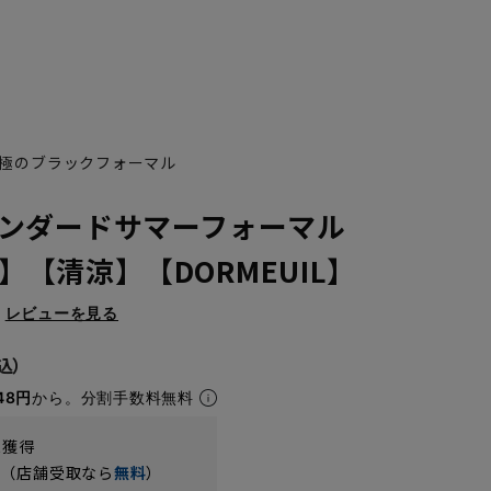
極のブラックフォーマル
ンダードサマーフォーマル
体】【清涼】【DORMEUIL】
レビューを見る
E8
48円
から。分割手数料無料
t獲得
円（店舗受取なら
無料
）