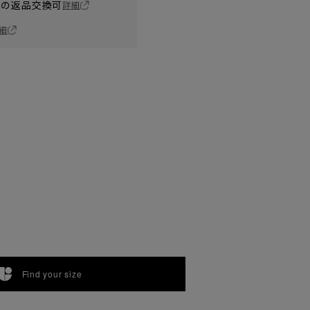
の返品交換可
詳細
細
Find your size