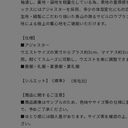
袖通し、裏地・袋地を軽量化している為、表地の重厚感
ックスにはアジャスターを採用、多少の体型変化にも対
生地・縫製にこだわり抜いた青山の誇るサビルロウブラ
地による極上の着心地をご堪能いただけます。
【仕様】
■アジャスター
ウエストサイズの実寸からプラス約3cm、マイナス約3
用。軽くてスムーズに可動し、ウエストを楽に調整でき
■喪服・礼服・夏喪服・夏礼服
【シルエット】《標準》 (当社比)
【商品に関するご注意】
■商品画像はサンプルのため、色味やサイズ等の仕様に
で、予めご了承ください。
■ゆとり感には個人差があります。サイズ表を確認の上
さい。