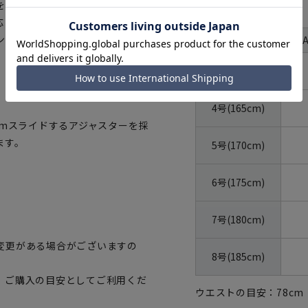
を残しながらも軽い着心地。スラ
サイズ
応します。
体型
ンドと、ドーメルの最高品質の生
号数（身長）
3号(160cm)
4号(165cm)
cmスライドするアジャスターを採
ます。
5号(170cm)
6号(175cm)
7号(180cm)
変更がある場合がございますの
8号(185cm)
、ご購入の目安としてご利用くだ
ウエストの目安：
78
cm