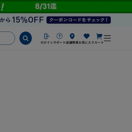
ログイン
サポート
店舗検索
お気に入り
カート