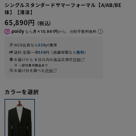
シングルスタンダードサマーフォーマル【A/AB/BE
体】【清涼】
65,890円
なら
月々10,981円
から。分割手数料無料
WEB会員なら
329
pt獲得
送料 全国一律
550
円（店舗受取なら
無料
）
お届けから
8
日以内の返品交換可
詳細
一部対象外商品あり
お届け日を調べる
詳細
カラーを選択