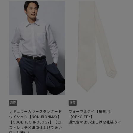
レギュラーカラースタンダード
フォーマルタイ【慶事用】
ワイシャツ【NON IRONMAX】
【OEKO TEX】
【COOL TECHNOLOGY】【白
通気性のよい涼しげな礼装タイ
無地】
ストレッチ×清涼仕上げで暑い
日も快適に!