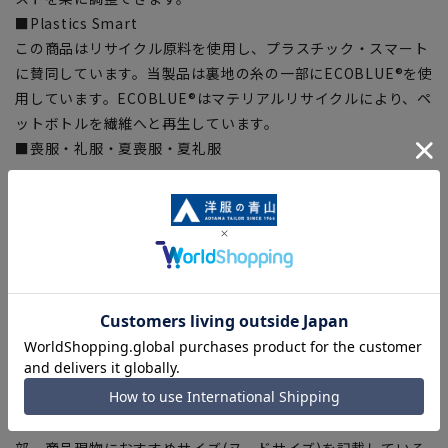
■Plastics Smart
この商品はリサイクル原料を使用し、プラスチック・スマート
に賛同しています。当製品は裏地の糸の一部にECOBLUE®を使
用しています。ECOBLUE®はマテリアルリサイクルにより、ペ
ットボトルを繊維へと再生しています。
■喪服・礼服・夏喪服・夏礼服
【シルエット】《ゆったり》(当社比)
【商品に関するご注意】
■商品画像はサンプルのため、色味やサイズ等の仕様に変更が
ある場合がございますので、予めご了承ください。
■ゆとり感には個人差があります。サイズ表を確認の上、ご購
入の目安としてご利用ください。
■生地や仕様・デザインにより、着用感や実際のサイズ表に若
干の誤差が生じる場合がございます。予めご了承ください。
■サイズスペックは仕上がりサイズを記載しております。一