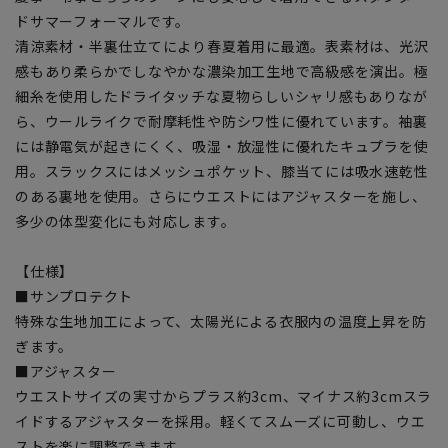
ドサマーフォーマルです。
清涼素材・半裏仕立てにより春夏着用に最適。表素材は、光沢
感もあり柔らかでしなやかな濃染加工生地で高級感を演出。極
細糸を使用したドライタッチな夏物らしいシャリ感もありなが
ら、ウールライクで耐摩耗性や防シワ性に優れています。袖裏
には静電気が起きにくく、吸湿・放湿性に優れたキュプラを使
用。スラックスにはメッシュポケット、膝当てには吸水速乾性
のある裏地を使用。さらにウエストにはアジャスターを施し、
多少の体型変化にも対応します。
【仕様】
■サンプロテクト
特殊な生地加工によって、太陽光による衣服内の温度上昇を防
ぎます。
■アジャスター
ウエストサイズの実寸からプラス約3cm、マイナス約3cmスラ
イドするアジャスターを採用。軽くてスムーズに可動し、ウエ
ストを楽に調整できます。