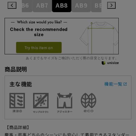
AB5
AB6
AB7
AB8
AB9
BE1
BE2
Check the recommended
size
Try this item on
あくまでもサイズをご検討いただく際の目安となります。
商品説明
主な機能
機能一覧
【商品詳細】
慶事・弔事どちらのシーンにも安心して着用できるスタンダー