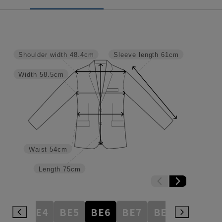
Shoulder width
48.4cm
Sleeve length
61cm
Width
58.5cm
Waist
54cm
Length
75cm
BE3
BE4
BE5
BE6
BE7
BE8
BE9