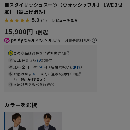
■スタイリッシュスーツ【ウォッシャブル】【WEB限
定】【裾上げ済み】
5.0
（1）
レビューを見る
15,900円
なら
月々2,650円
から。分割手数料無料
この商品はお急ぎ発送対象
詳細
WEB会員なら
79
pt獲得
送料 全国一律
550
円（店舗受取なら
無料
）
お届けから
8
日以内の返品交換可
詳細
一部対象外商品あり
お届け日を調べる
詳細
カラーを選択