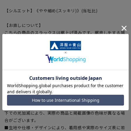
【シルエット】《やや細め(スッキリ)》(当社比)
【お直しについて】
こちらの商品のスラックスは裾上げ済みです。裾直しをする場
合は店舗にて承ります。補正料金については店舗へお問い合わ
せください。商品の股下以上の長さの調節は出来ません、予め
ご了承ください。
【商品に関するご注意】
■商品画像はサンプルのため、色味やサイズ等の仕様に変更が
ある場合がございますので、予めご了承ください。
■ゆとり感には個人差があります。サイズ表を確認の上、ご購
入の目安としてご利用ください。
■ブラウザやお使いのモニター環境、室内外等の撮影時の環境
下での光加減により、実際の商品と掲載画像の色味が異なる場
合がございます。
■生地や仕様・デザインにより、着用感や実際のサイズ表に若